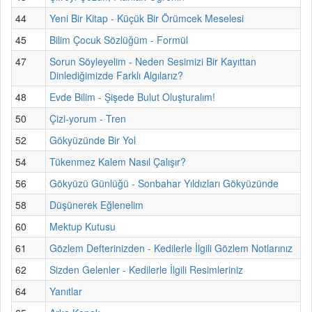
44
Yeni Bir Kitap - Küçük Bir Örümcek Meselesi
45
Bilim Çocuk Sözlüğüm - Formül
47
Sorun Söyleyelim - Neden Sesimizi Bir Kayıttan
Dinlediğimizde Farklı Algılarız?
48
Evde Bilim - Şişede Bulut Oluşturalım!
50
Çizi-yorum - Tren
52
Gökyüzünde Bir Yol
54
Tükenmez Kalem Nasıl Çalışır?
56
Gökyüzü Günlüğü - Sonbahar Yıldızları Gökyüzünde
58
Düşünerek Eğlenelim
60
Mektup Kutusu
61
Gözlem Defterinizden - Kedilerle İlgili Gözlem Notlarınız
62
Sizden Gelenler - Kedilerle İlgili Resimleriniz
64
Yanıtlar