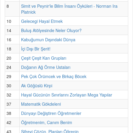
8
Simit ve Peynir'le Bilim İnsanı Öyküleri - Norman Ira
Platnick
10
Gelecegi Hayal Etmek
14
Buluş Atölyesinde Neler Oluyor?
16
Kabuğumun Dışındaki Dünya
18
İçi Dışı Bir Şerit!
20
Çeşit Çeşit Kan Grupları
24
Doğanın Ağ Örme Ustaları
29
Pek Çok Örümcek ve Birkaç Böcek
30
Ak Göğüslü Kirpi
32
Hayal Gücünün Sınırlarını Zorlayan Mega Yapılar
37
Matematik Gökdeleni
38
Dünyayı Değiştiren Öğretmenler
42
Öğretmenim, Canım Benim
43
Şifreyi Çözün, Planları Öğrenin