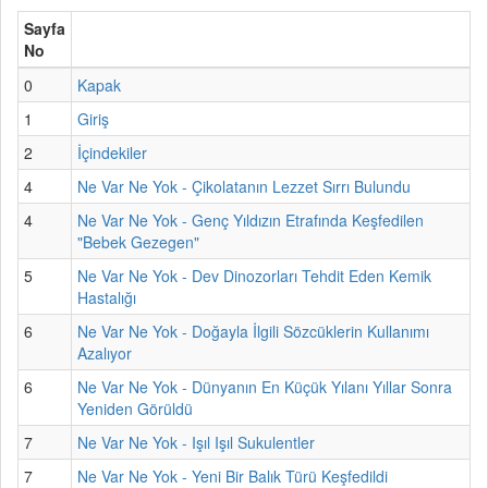
Sayfa
No
0
Kapak
1
Giriş
2
İçindekiler
4
Ne Var Ne Yok - Çikolatanın Lezzet Sırrı Bulundu
4
Ne Var Ne Yok - Genç Yıldızın Etrafında Keşfedilen
"Bebek Gezegen"
5
Ne Var Ne Yok - Dev Dinozorları Tehdit Eden Kemik
Hastalığı
6
Ne Var Ne Yok - Doğayla İlgili Sözcüklerin Kullanımı
Azalıyor
6
Ne Var Ne Yok - Dünyanın En Küçük Yılanı Yıllar Sonra
Yeniden Görüldü
7
Ne Var Ne Yok - Işıl Işıl Sukulentler
7
Ne Var Ne Yok - Yeni Bir Balık Türü Keşfedildi