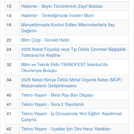
13
Haberler - Beyin Tümörlerinin Zayıf Noktası
14
Haberler - Terlediğinizde İncelen Mont
16
Manyetizmayla Kontrol Edilen Mikrorobotlarla İlaç
Dağıtımı
22
Bilim Çizgi - Donald Hebb
24
2025 Nobel Fizyoloji veya Tıp Ödülü Çevresel Bağışıklık
Toleransı'nın Keşfine
32
Bilim ve Teknik Ekibi TEKNOFEST İstanbul'da
Okurlarıyla Buluştu
34
2025 Nobel Kimya Ödülü Metal Organik Kafes (MOF)
Malzemelerin Geliştirilmesine
40
Tekno-Yaşam - Meta Ray-Ban Display
41
Tekno-Yaşam - Sora 2 Yayınlandı
41
Tekno-Yaşam - İş Dünyasında Yeni Eğilim: Kaydırmalı
Çalışma
42
Tekno-Yaşam - Uçaklar İçin Dev Hava Yastıkları