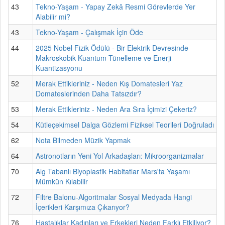
43
Tekno-Yaşam - Yapay Zekâ Resmi Görevlerde Yer
Alabilir mi?
43
Tekno-Yaşam - Çalışmak İçin Öde
44
2025 Nobel Fizik Ödülü - Bir Elektrik Devresinde
Makroskobik Kuantum Tünelleme ve Enerji
Kuantizasyonu
52
Merak Ettikleriniz - Neden Kış Domatesleri Yaz
Domateslerinden Daha Tatsızdır?
53
Merak Ettikleriniz - Neden Ara Sıra İçimizi Çekeriz?
54
Kütleçekimsel Dalga Gözlemi Fiziksel Teorileri Doğruladı
62
Nota Bilmeden Müzik Yapmak
64
Astronotların Yeni Yol Arkadaşları: Mikroorganizmalar
70
Alg Tabanlı Biyoplastik Habitatlar Mars'ta Yaşamı
Mümkün Kılabilir
72
Filtre Balonu-Algoritmalar Sosyal Medyada Hangi
İçerikleri Karşımıza Çıkarıyor?
76
Hastalıklar Kadınları ve Erkekleri Neden Farklı Etkiliyor?