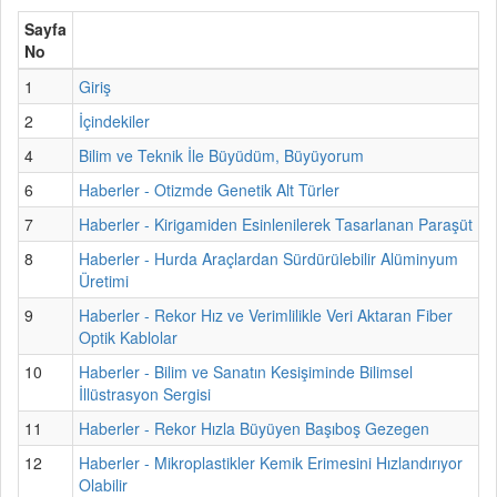
Sayfa
No
1
Giriş
2
İçindekiler
4
Bilim ve Teknik İle Büyüdüm, Büyüyorum
6
Haberler - Otizmde Genetik Alt Türler
7
Haberler - Kirigamiden Esinlenilerek Tasarlanan Paraşüt
8
Haberler - Hurda Araçlardan Sürdürülebilir Alüminyum
Üretimi
9
Haberler - Rekor Hız ve Verimlilikle Veri Aktaran Fiber
Optik Kablolar
10
Haberler - Bilim ve Sanatın Kesişiminde Bilimsel
İllüstrasyon Sergisi
11
Haberler - Rekor Hızla Büyüyen Başıboş Gezegen
12
Haberler - Mikroplastikler Kemik Erimesini Hızlandırıyor
Olabilir