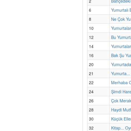
2
Bahçedeki
6
Yumurtalı 
8
Ne Çok Yu
10
Yumurtalar
12
Bu Yumurta
14
Yumurtalar
16
Bak Şu Yu
20
Yumurtada
21
Yumurta... 
22
Merhaba O
24
Şimdi Har
26
Çok Merak
28
Haydi Mut
30
Küçük Elle
32
Kitap... Oy