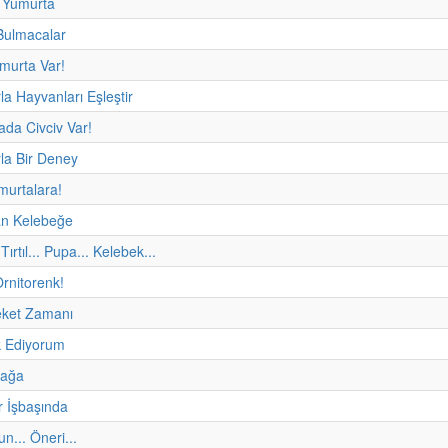
 Yumurta
Bulmacalar
murta Var!
la Hayvanları Eşleştir
da Civciv Var!
la Bir Deney
murtalara!
n Kelebeğe
Tırtıl... Pupa... Kelebek...
rnitorenk!
eket Zamanı
 Ediyorum
fağa
r İşbaşında
un... Öneri...