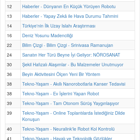
12
Haberler - Dünyanın En Küçük Yürüyen Robotu
13
Haberler - Yapay Zekâ ile Hava Durumu Tahmini
14
Türkiye'nin İlk Uzay Islahı Araştırması
16
Deniz Yosunu Madenciliği
22
Bilim Çizgi - Bilim Çizgi - Srinivasa Ramanujan
24
Sanatın Her Türü Beyne İyi Geliyor: NÖROSANAT
30
Şekil Hafızalı Alaşımlar - Bu Malzemeler Unutmuyor
36
Beyin Aktivitesini Ölçen Yeni Bir Yöntem
38
Tekno-Yaşam - Akıllı Nanorobotlarla Kanser Tedavisi
38
Tekno-Yaşam - Ev İşlerini Yapan Robot
39
Tekno-Yaşam - Tam Otonom Sürüş Yaygınlaşıyor
39
Tekno-Yaşam - Online Toplantılarda İstediğiniz Dilde
Konuşun
40
Tekno-Yaşam - Neuralink'le Robot Kol Kontrolü
41
Tekno-Yaşam - Havalı ve Teknolojik Gözlükler