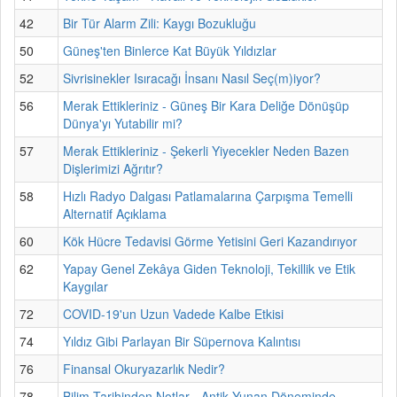
42
Bir Tür Alarm Zili: Kaygı Bozukluğu
50
Güneş'ten Binlerce Kat Büyük Yıldızlar
52
Sivrisinekler Isıracağı İnsanı Nasıl Seç(m)iyor?
56
Merak Ettikleriniz - Güneş Bir Kara Deliğe Dönüşüp
Dünya'yı Yutabilir mi?
57
Merak Ettikleriniz - Şekerli Yiyecekler Neden Bazen
Dişlerimizi Ağrıtır?
58
Hızlı Radyo Dalgası Patlamalarına Çarpışma Temelli
Alternatif Açıklama
60
Kök Hücre Tedavisi Görme Yetisini Geri Kazandırıyor
62
Yapay Genel Zekâya Giden Teknoloji, Tekillik ve Etik
Kaygılar
72
COVID-19'un Uzun Vadede Kalbe Etkisi
74
Yıldız Gibi Parlayan Bir Süpernova Kalıntısı
76
Finansal Okuryazarlık Nedir?
78
Bilim Tarihinden Notlar - Antik Yunan Döneminde