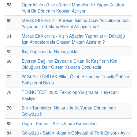
58
OpenAI'nin o3 ve o3-mini Modelleri ile Yapay Zekâda
Yeni Bir Dönemin Kapıları Açılıyor
60
Merak Ettikleriniz - Küresel Isınma Uçak Yolculuklarında
Yaşanan Türbülans Riskini Artırıyor mu?
61
Merak Ettikleriniz - Kışın Ağaçlar Yapraklarını Döktüğü
İçin Atmosferdeki Oksijen Miktarı Azalır mı?
62
İlaç Dağıtımında Nanoçiçekler
66
Everest Dağı'nın Zirvesine Çıkan İlk Kaşiflerin Kim
Olduğuna Dair Gizem Yakında Çözülebilir
72
2024 Yılı TÜBİTAK Bilim, Özel, Hizmet ve Teşvik Ödülleri
Sahiplerini Buldu
76
TEKNOFEST 2025 Teknoloji Yarışmaları Heyecanı
Başlıyor
78
Bilim Tarihinden Notlar - Antik Yunan Döneminde
Gökyüzü II
82
Doğa - Fauna - Kızıl Orman Karıncaları
84
Gökyüzü - Satürn Akşam Gökyüzünü Terk Ediyor - Ayın