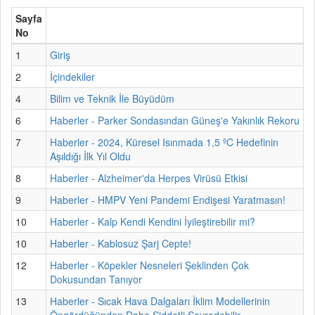
Sayfa
No
1
Giriş
2
İçindekiler
4
Bilim ve Teknik İle Büyüdüm
6
Haberler - Parker Sondasından Güneş'e Yakınlık Rekoru
7
Haberler - 2024, Küresel Isınmada 1,5 ºC Hedefinin
Aşıldığı İlk Yıl Oldu
8
Haberler - Alzheimer'da Herpes Virüsü Etkisi
9
Haberler - HMPV Yeni Pandemi Endişesi Yaratmasın!
10
Haberler - Kalp Kendi Kendini İyileştirebilir mi?
10
Haberler - Kablosuz Şarj Cepte!
12
Haberler - Köpekler Nesneleri Şeklinden Çok
Dokusundan Tanıyor
13
Haberler - Sıcak Hava Dalgaları İklim Modellerinin
Öngördüğünden Daha Şiddetli Seyredebilir