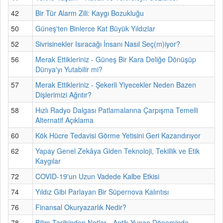
42
Bir Tür Alarm Zili: Kaygı Bozukluğu
50
Güneş'ten Binlerce Kat Büyük Yıldızlar
52
Sivrisinekler Isıracağı İnsanı Nasıl Seç(m)iyor?
56
Merak Ettikleriniz - Güneş Bir Kara Deliğe Dönüşüp
Dünya'yı Yutabilir mi?
57
Merak Ettikleriniz - Şekerli Yiyecekler Neden Bazen
Dişlerimizi Ağrıtır?
58
Hızlı Radyo Dalgası Patlamalarına Çarpışma Temelli
Alternatif Açıklama
60
Kök Hücre Tedavisi Görme Yetisini Geri Kazandırıyor
62
Yapay Genel Zekâya Giden Teknoloji, Tekillik ve Etik
Kaygılar
72
COVID-19'un Uzun Vadede Kalbe Etkisi
74
Yıldız Gibi Parlayan Bir Süpernova Kalıntısı
76
Finansal Okuryazarlık Nedir?
78
Bilim Tarihinden Notlar - Antik Yunan Döneminde