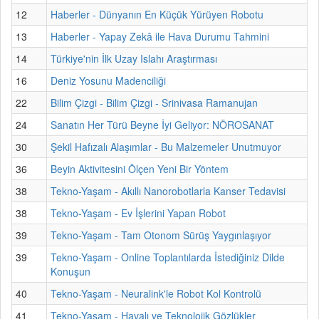
12
Haberler - Dünyanın En Küçük Yürüyen Robotu
13
Haberler - Yapay Zekâ ile Hava Durumu Tahmini
14
Türkiye'nin İlk Uzay Islahı Araştırması
16
Deniz Yosunu Madenciliği
22
Bilim Çizgi - Bilim Çizgi - Srinivasa Ramanujan
24
Sanatın Her Türü Beyne İyi Geliyor: NÖROSANAT
30
Şekil Hafızalı Alaşımlar - Bu Malzemeler Unutmuyor
36
Beyin Aktivitesini Ölçen Yeni Bir Yöntem
38
Tekno-Yaşam - Akıllı Nanorobotlarla Kanser Tedavisi
38
Tekno-Yaşam - Ev İşlerini Yapan Robot
39
Tekno-Yaşam - Tam Otonom Sürüş Yaygınlaşıyor
39
Tekno-Yaşam - Online Toplantılarda İstediğiniz Dilde
Konuşun
40
Tekno-Yaşam - Neuralink'le Robot Kol Kontrolü
41
Tekno-Yaşam - Havalı ve Teknolojik Gözlükler