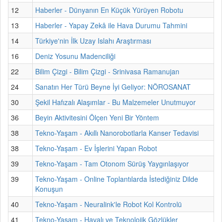
12
Haberler - Dünyanın En Küçük Yürüyen Robotu
13
Haberler - Yapay Zekâ ile Hava Durumu Tahmini
14
Türkiye'nin İlk Uzay Islahı Araştırması
16
Deniz Yosunu Madenciliği
22
Bilim Çizgi - Bilim Çizgi - Srinivasa Ramanujan
24
Sanatın Her Türü Beyne İyi Geliyor: NÖROSANAT
30
Şekil Hafızalı Alaşımlar - Bu Malzemeler Unutmuyor
36
Beyin Aktivitesini Ölçen Yeni Bir Yöntem
38
Tekno-Yaşam - Akıllı Nanorobotlarla Kanser Tedavisi
38
Tekno-Yaşam - Ev İşlerini Yapan Robot
39
Tekno-Yaşam - Tam Otonom Sürüş Yaygınlaşıyor
39
Tekno-Yaşam - Online Toplantılarda İstediğiniz Dilde
Konuşun
40
Tekno-Yaşam - Neuralink'le Robot Kol Kontrolü
41
Tekno-Yaşam - Havalı ve Teknolojik Gözlükler