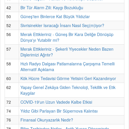
42
Bir Tür Alarm Zili: Kaygı Bozukluğu
50
Güneş'ten Binlerce Kat Büyük Yıldızlar
52
Sivrisinekler Isıracağı İnsanı Nasıl Seç(m)iyor?
56
Merak Ettikleriniz - Güneş Bir Kara Deliğe Dönüşüp
Dünya'yı Yutabilir mi?
57
Merak Ettikleriniz - Şekerli Yiyecekler Neden Bazen
Dişlerimizi Ağrıtır?
58
Hızlı Radyo Dalgası Patlamalarına Çarpışma Temelli
Alternatif Açıklama
60
Kök Hücre Tedavisi Görme Yetisini Geri Kazandırıyor
62
Yapay Genel Zekâya Giden Teknoloji, Tekillik ve Etik
Kaygılar
72
COVID-19'un Uzun Vadede Kalbe Etkisi
74
Yıldız Gibi Parlayan Bir Süpernova Kalıntısı
76
Finansal Okuryazarlık Nedir?
78
Bilim Tarihinden Notlar - Antik Yunan Döneminde