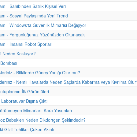
m - Sahibinden Satılık Kişisel Veri
am - Sosyal Paylaşımda Yeni Trend
m - Windows'ta Güvenlik Mimarisi Değişiyor
am - Yorgunluğunuz Yüzünüzden Okunacak
m - İnsansı Robot Sporları
zi Neden Kokluyor?
k Bombası
kleriniz - Bitkilerde Güneş Yanığı Olur mu?
kleriniz - Nemli Havalarda Neden Saçlarda Kabarma veya Kıvrılma Olur
tuplarının İlk Görüntüleri
Laboratuvar Dışına Çıktı
örünmeyen Mimarları: Kara Yosunları
Göz Bebekleri Neden Dikdörtgen Şeklindedir?
i Gizli Tehlike: Çeken Akıntı