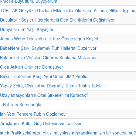
eknik İle Büyüdüm, Büyüyorum
TÜBİTAK Gökyüzü Gözlem Etkinliği ile Yıldızların Altında, Bilimin Işığınd
Duyulabilir Sesler Hücrelerdeki Gen Etkinliklerini Değiştiriyor
 Dünya'nın En Yaşlı Kayaçları
 James Webb Teleskobu İlk Kez Ötegezegen Keşfetti
 Bebeklere Şarkı Söylemek Ruh Hallerini Düzeltiyor
 Bakterileri ve Virüsleri Öldüren Kaplama Malzemesi
 Gıda Atıkları Ürünlere Dönüşüyor
 Beyin Tümörüne Karşı Yeni Umut: JM2 Peptidi
 Yapay Zekâ, Disleksi ve Disgrafiyi Erken Teşhis Edebilir
Uzay İstasyonlarını Özel Şirketler mi Kuracak?
i - Behram Kurşunoğlu
ılan Yeni Pencere Rubin Gözlemevi
raçlarının Kalbi: Güç Üniteleri ve Lastikler
nmek Pratik zekâmızın etkisi mi yoksa alışkanlıklarımızın bir sonucu mu?