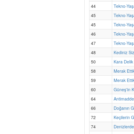
44
Tekno-Yaşa
45
Tekno-Yaş
45
Tekno-Yaşa
46
Tekno-Yaş
47
Tekno-Yaşa
48
Kediniz Si
50
Kara Deli
58
Merak Etti
59
Merak Etti
60
Güneş'in Ku
64
Antimadde 
66
Doğanın G
72
Keçilerin 
74
Denizlerdek