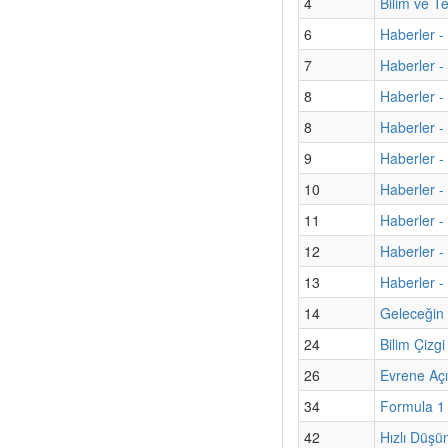
4
Bilim ve T
6
Haberler - 
7
Haberler - 
8
Haberler -
8
Haberler -
9
Haberler -
10
Haberler -
11
Haberler -
12
Haberler -
13
Haberler -
14
Geleceğin 
24
Bilim Çizg
26
Evrene Aç
34
Formula 1 A
42
Hızlı Düşü