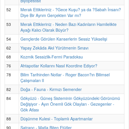
Biyopestisit
52
Merak Ettikleriniz - ?Gece Kuşu? ya da ?Sabah İnsanı?
Diye Bir Ayrım Gerçekten Var mı?
53
Merak Ettikleriniz - Neden Bazı Kadınların Hamilelikte
Ayağı Kalıcı Olarak Büyür?
54
Gençlerde Görülen Kanserlerin Sessiz Yükselişi
62
Yapay Zekâda Akıl Yürütmenin Sınavı
68
Kozmik Sessizlik-Fermi Paradoksu
76
Ahtapotlar Kollarını Nasıl Koordine Ediyor?
78
Bilim Tarihinden Notlar - Roger Bacon?ın Bilimsel
Çalışmaları II
82
Doğa - Fauna - Kırmızı Semender
84
Gökyüzü - Güneş Sisteminin Gökyüzündeki Görünümü
Değişiyor - Ayın Önemli Gök Olayları - Gezegenler -
Gök Atlası
88
Düşünme Kulesi - Toplamlı Apartmanlar
90
Satranç - Matla Biten Etütler