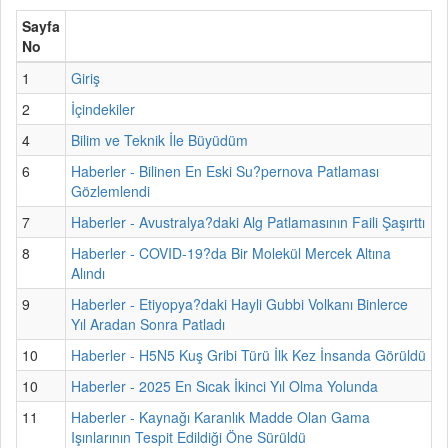
Sayfa
No
1
Giriş
2
İçindekiler
4
Bilim ve Teknik İle Büyüdüm
6
Haberler - Bilinen En Eski Su?pernova Patlaması
Gözlemlendi
7
Haberler - Avustralya?daki Alg Patlamasının Faili Şaşırttı
8
Haberler - COVID-19?da Bir Molekül Mercek Altına
Alındı
9
Haberler - Etiyopya?daki Hayli Gubbi Volkanı Binlerce
Yıl Aradan Sonra Patladı
10
Haberler - H5N5 Kuş Gribi Türü İlk Kez İnsanda Görüldü
10
Haberler - 2025 En Sıcak İkinci Yıl Olma Yolunda
11
Haberler - Kaynağı Karanlık Madde Olan Gama
Işınlarının Tespit Edildiği Öne Sürüldü