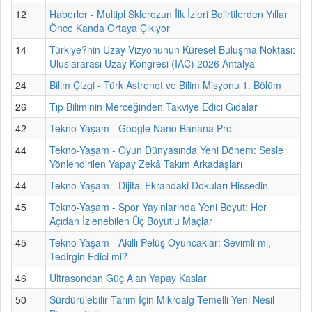
12
Haberler - Multipl Sklerozun İlk İzleri Belirtilerden Yıllar
Önce Kanda Ortaya Çıkıyor
14
Türkiye?nin Uzay Vizyonunun Küresel Buluşma Noktası:
Uluslararası Uzay Kongresi (IAC) 2026 Antalya
24
Bilim Çizgi - Türk Astronot ve Bilim Misyonu 1. Bölüm
26
Tıp Biliminin Merceğinden Takviye Edici Gıdalar
42
Tekno-Yaşam - Google Nano Banana Pro
44
Tekno-Yaşam - Oyun Dünyasında Yeni Dönem: Sesle
Yönlendirilen Yapay Zekâ Takım Arkadaşları
44
Tekno-Yaşam - Dijital Ekrandaki Dokuları Hissedin
45
Tekno-Yaşam - Spor Yayınlarında Yeni Boyut: Her
Açıdan İzlenebilen Üç Boyutlu Maçlar
45
Tekno-Yaşam - Akıllı Pelüş Oyuncaklar: Sevimli mi,
Tedirgin Edici mi?
46
Ultrasondan Güç Alan Yapay Kaslar
50
Sürdürülebilir Tarım İçin Mikroalg Temelli Yeni Nesil