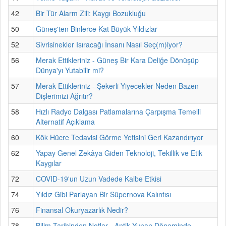
42
Bir Tür Alarm Zili: Kaygı Bozukluğu
50
Güneş'ten Binlerce Kat Büyük Yıldızlar
52
Sivrisinekler Isıracağı İnsanı Nasıl Seç(m)iyor?
56
Merak Ettikleriniz - Güneş Bir Kara Deliğe Dönüşüp
Dünya'yı Yutabilir mi?
57
Merak Ettikleriniz - Şekerli Yiyecekler Neden Bazen
Dişlerimizi Ağrıtır?
58
Hızlı Radyo Dalgası Patlamalarına Çarpışma Temelli
Alternatif Açıklama
60
Kök Hücre Tedavisi Görme Yetisini Geri Kazandırıyor
62
Yapay Genel Zekâya Giden Teknoloji, Tekillik ve Etik
Kaygılar
72
COVID-19'un Uzun Vadede Kalbe Etkisi
74
Yıldız Gibi Parlayan Bir Süpernova Kalıntısı
76
Finansal Okuryazarlık Nedir?
78
Bilim Tarihinden Notlar - Antik Yunan Döneminde