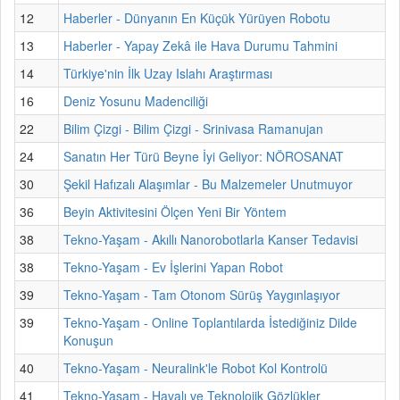
12
Haberler - Dünyanın En Küçük Yürüyen Robotu
13
Haberler - Yapay Zekâ ile Hava Durumu Tahmini
14
Türkiye'nin İlk Uzay Islahı Araştırması
16
Deniz Yosunu Madenciliği
22
Bilim Çizgi - Bilim Çizgi - Srinivasa Ramanujan
24
Sanatın Her Türü Beyne İyi Geliyor: NÖROSANAT
30
Şekil Hafızalı Alaşımlar - Bu Malzemeler Unutmuyor
36
Beyin Aktivitesini Ölçen Yeni Bir Yöntem
38
Tekno-Yaşam - Akıllı Nanorobotlarla Kanser Tedavisi
38
Tekno-Yaşam - Ev İşlerini Yapan Robot
39
Tekno-Yaşam - Tam Otonom Sürüş Yaygınlaşıyor
39
Tekno-Yaşam - Online Toplantılarda İstediğiniz Dilde
Konuşun
40
Tekno-Yaşam - Neuralink'le Robot Kol Kontrolü
41
Tekno-Yaşam - Havalı ve Teknolojik Gözlükler