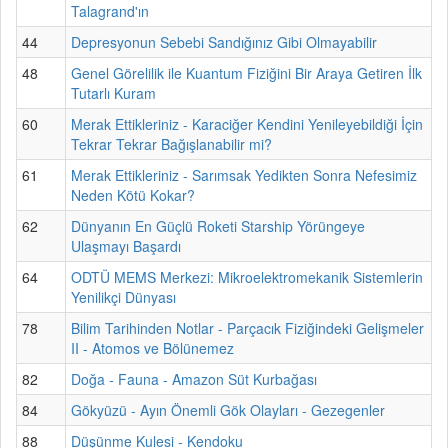
Talagrand'ın
44
Depresyonun Sebebi Sandığınız Gibi Olmayabilir
48
Genel Görelilik ile Kuantum Fiziğini Bir Araya Getiren İlk
Tutarlı Kuram
60
Merak Ettikleriniz - Karaciğer Kendini Yenileyebildiği İçin
Tekrar Tekrar Bağışlanabilir mi?
61
Merak Ettikleriniz - Sarımsak Yedikten Sonra Nefesimiz
Neden Kötü Kokar?
62
Dünyanın En Güçlü Roketi Starship Yörüngeye
Ulaşmayı Başardı
64
ODTÜ MEMS Merkezi: Mikroelektromekanik Sistemlerin
Yenilikçi Dünyası
78
Bilim Tarihinden Notlar - Parçacık Fiziğindeki Gelişmeler
II - Atomos ve Bölünemez
82
Doğa - Fauna - Amazon Süt Kurbağası
84
Gökyüzü - Ayın Önemli Gök Olayları - Gezegenler
88
Düşünme Kulesi - Kendoku