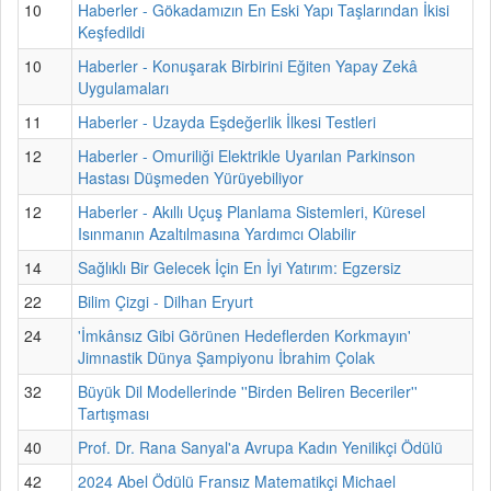
10
Haberler - Gökadamızın En Eski Yapı Taşlarından İkisi
Keşfedildi
10
Haberler - Konuşarak Birbirini Eğiten Yapay Zekâ
Uygulamaları
11
Haberler - Uzayda Eşdeğerlik İlkesi Testleri
12
Haberler - Omuriliği Elektrikle Uyarılan Parkinson
Hastası Düşmeden Yürüyebiliyor
12
Haberler - Akıllı Uçuş Planlama Sistemleri, Küresel
Isınmanın Azaltılmasına Yardımcı Olabilir
14
Sağlıklı Bir Gelecek İçin En İyi Yatırım: Egzersiz
22
Bilim Çizgi - Dilhan Eryurt
24
'İmkânsız Gibi Görünen Hedeflerden Korkmayın'
Jimnastik Dünya Şampiyonu İbrahim Çolak
32
Büyük Dil Modellerinde ''Birden Beliren Beceriler''
Tartışması
40
Prof. Dr. Rana Sanyal'a Avrupa Kadın Yenilikçi Ödülü
42
2024 Abel Ödülü Fransız Matematikçi Michael