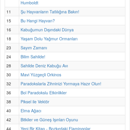
Humboldt
11
Şu Hayvanların Tatlılığına Bakın!
15
Bu Hangi Hayvan?
16
Kabuğumun Dışındaki Dünya
18
Yaşam Dolu Yağmur Ormanları
23
Sayım Zamanı
24
Bilim Sahilde!
28
Sahilde Deniz Kabuğu Avı
30
Mavi Yüzgeçli Orkinos
32
Paradokslarla Zihninizi Yormaya Hazır Olun!
36
Bol Paradokslu Etkinlikler
38
Piksel ile Vektör
40
Elma Ağacı
42
Bitkiler ve Güneş Işınları Oyunu
44
Yeni Bir Kitap - Bozkırdaki Flamingolar