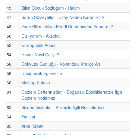
45
Bilim Çocuk Sözlüğüm - Hacim
47
Sorun Söyleyelim - Uzay Neden Karanlıktır?
48
Evde Bilim - Mum Kendi Dumanından Yanar mı?
50
Çizi-yorum - Aksolotl
52
Girdap Gök Adası
54
Havuz Nasıl Çalışır?
56
Gökyüzü Günlüğü - Kovandaki Kraliçe Arı
58
Düşünerek Eğlenelim
60
Mektup Kutusu
61
Gözlem Defterinizden - Doğadaki Etkinliklerinizle İlgili
Gözlem Notlarınız
62
Sizden Gelenler - Ailenizle İlgili Resimleriniz
64
Yanıtlar
65
Arka Kapak