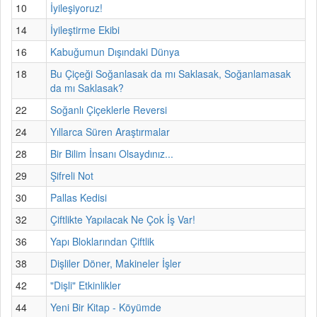
10
İyileşiyoruz!
14
İyileştirme Ekibi
16
Kabuğumun Dışındaki Dünya
18
Bu Çiçeği Soğanlasak da mı Saklasak, Soğanlamasak
da mı Saklasak?
22
Soğanlı Çiçeklerle Reversi
24
Yıllarca Süren Araştırmalar
28
Bir Bilim İnsanı Olsaydınız...
29
Şifreli Not
30
Pallas Kedisi
32
Çiftlikte Yapılacak Ne Çok İş Var!
36
Yapı Bloklarından Çiftlik
38
Dişliler Döner, Makineler İşler
42
"Dişli" Etkinlikler
44
Yeni Bir Kitap - Köyümde