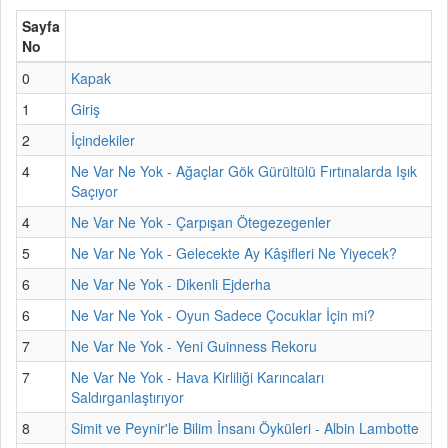
Sayfa
No
0
Kapak
1
Giriş
2
İçindekiler
4
Ne Var Ne Yok - Ağaçlar Gök Gürültülü Fırtınalarda Işık
Saçıyor
4
Ne Var Ne Yok - Çarpışan Ötegezegenler
5
Ne Var Ne Yok - Gelecekte Ay Kâşifleri Ne Yiyecek?
6
Ne Var Ne Yok - Dikenli Ejderha
6
Ne Var Ne Yok - Oyun Sadece Çocuklar İçin mi?
7
Ne Var Ne Yok - Yeni Guinness Rekoru
7
Ne Var Ne Yok - Hava Kirliliği Karıncaları
Saldırganlaştırıyor
8
Simit ve Peynir'le Bilim İnsanı Öyküleri - Albin Lambotte