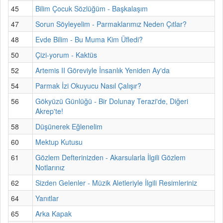
45
Bilim Çocuk Sözlüğüm - Başkalaşım
47
Sorun Söyleyelim - Parmaklarımız Neden Çıtlar?
48
Evde Bilim - Bu Muma Kim Üfledi?
50
Çizi-yorum - Kaktüs
52
Artemis II Göreviyle İnsanlık Yeniden Ay'da
54
Parmak İzi Okuyucu Nasıl Çalışır?
56
Gökyüzü Günlüğü - Bir Dolunay Terazi'de, Diğeri
Akrep'te!
58
Düşünerek Eğlenelim
60
Mektup Kutusu
61
Gözlem Defterinizden - Akarsularla İlgili Gözlem
Notlarınız
62
Sizden Gelenler - Müzik Aletleriyle İlgili Resimleriniz
64
Yanıtlar
65
Arka Kapak