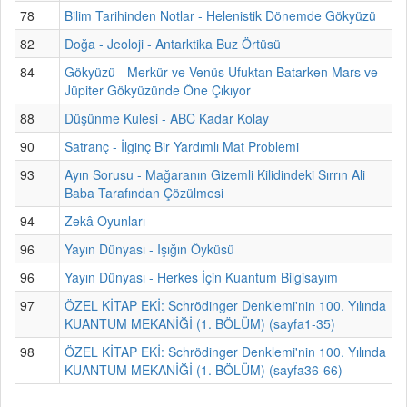
78
Bilim Tarihinden Notlar - Helenistik Dönemde Gökyüzü
82
Doğa - Jeoloji - Antarktika Buz Örtüsü
84
Gökyüzü - Merkür ve Venüs Ufuktan Batarken Mars ve
Jüpiter Gökyüzünde Öne Çıkıyor
88
Düşünme Kulesi - ABC Kadar Kolay
90
Satranç - İlginç Bir Yardımlı Mat Problemi
93
Ayın Sorusu - Mağaranın Gizemli Kilidindeki Sırrın Ali
Baba Tarafından Çözülmesi
94
Zekâ Oyunları
96
Yayın Dünyası - Işığın Öyküsü
96
Yayın Dünyası - Herkes İçin Kuantum Bilgisayım
97
ÖZEL KİTAP EKİ: Schrödinger Denklemi'nin 100. Yılında
KUANTUM MEKANİĞİ (1. BÖLÜM) (sayfa1-35)
98
ÖZEL KİTAP EKİ: Schrödinger Denklemi'nin 100. Yılında
KUANTUM MEKANİĞİ (1. BÖLÜM) (sayfa36-66)