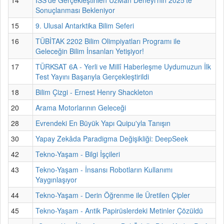
Sonuçlanması Bekleniyor
15
9. Ulusal Antarktika Bilim Seferi
16
TÜBİTAK 2202 Bilim Olimpiyatları Programı ile
Geleceğin Bilim İnsanları Yetişiyor!
17
TÜRKSAT 6A - Yerli ve Millî Haberleşme Uydumuzun İlk
Test Yayını Başarıyla Gerçekleştirildi
18
Bilim Çizgi - Ernest Henry Shackleton
20
Arama Motorlarının Geleceği
28
Evrendeki En Büyük Yapı Quipu'yla Tanışın
30
Yapay Zekâda Paradigma Değişikliği: DeepSeek
42
Tekno-Yaşam - Bilgi İşçileri
43
Tekno-Yaşam - İnsansı Robotların Kullanımı
Yaygınlaşıyor
44
Tekno-Yaşam - Derin Öğrenme ile Üretilen Çipler
45
Tekno-Yaşam - Antik Papirüslerdeki Metinler Çözüldü