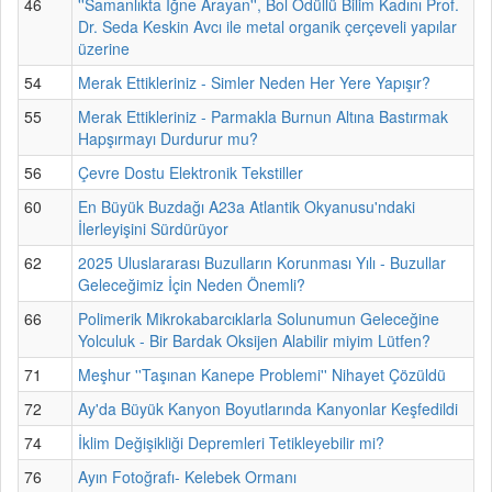
46
''Samanlıkta İğne Arayan'', Bol Ödüllü Bilim Kadını Prof.
Dr. Seda Keskin Avcı ile metal organik çerçeveli yapılar
üzerine
54
Merak Ettikleriniz - Simler Neden Her Yere Yapışır?
55
Merak Ettikleriniz - Parmakla Burnun Altına Bastırmak
Hapşırmayı Durdurur mu?
56
Çevre Dostu Elektronik Tekstiller
60
En Büyük Buzdağı A23a Atlantik Okyanusu'ndaki
İlerleyişini Sürdürüyor
62
2025 Uluslararası Buzulların Korunması Yılı - Buzullar
Geleceğimiz İçin Neden Önemli?
66
Polimerik Mikrokabarcıklarla Solunumun Geleceğine
Yolculuk - Bir Bardak Oksijen Alabilir miyim Lütfen?
71
Meşhur ''Taşınan Kanepe Problemi'' Nihayet Çözüldü
72
Ay'da Büyük Kanyon Boyutlarında Kanyonlar Keşfedildi
74
İklim Değişikliği Depremleri Tetikleyebilir mi?
76
Ayın Fotoğrafı- Kelebek Ormanı