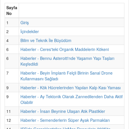
Sayfa
No
1
Giriş
2
İçindekiler
4
Bilim ve Teknik İle Büyüdüm
6
Haberler - Ceres'teki Organik Maddelerin Kökeni
6
Haberler - Bennu Asteroiti'nde Yaşamın Yapı Taşları
Keşfedildi
7
Haberler - Beyin İmplantı Felçli Birinin Sanal Drone
Kullanmasını Sağladı
9
Haberler - Kök Hücrelerinden Yapılan Kalp Kası Yaması
9
Haberler - Ay Tektonik Olarak Zannedilenden Daha Aktif
Olabilir
11
Haberler - İnsan Beynine Ulaşan Atık Plastikler
12
Haberler - Semenderlerin Süper Ayak Parmakları
14
ISS'de Gerçekleştirilen UzMan Deneyi'nin 2025'te