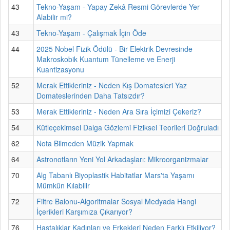
43
Tekno-Yaşam - Yapay Zekâ Resmi Görevlerde Yer
Alabilir mi?
43
Tekno-Yaşam - Çalışmak İçin Öde
44
2025 Nobel Fizik Ödülü - Bir Elektrik Devresinde
Makroskobik Kuantum Tünelleme ve Enerji
Kuantizasyonu
52
Merak Ettikleriniz - Neden Kış Domatesleri Yaz
Domateslerinden Daha Tatsızdır?
53
Merak Ettikleriniz - Neden Ara Sıra İçimizi Çekeriz?
54
Kütleçekimsel Dalga Gözlemi Fiziksel Teorileri Doğruladı
62
Nota Bilmeden Müzik Yapmak
64
Astronotların Yeni Yol Arkadaşları: Mikroorganizmalar
70
Alg Tabanlı Biyoplastik Habitatlar Mars'ta Yaşamı
Mümkün Kılabilir
72
Filtre Balonu-Algoritmalar Sosyal Medyada Hangi
İçerikleri Karşımıza Çıkarıyor?
76
Hastalıklar Kadınları ve Erkekleri Neden Farklı Etkiliyor?