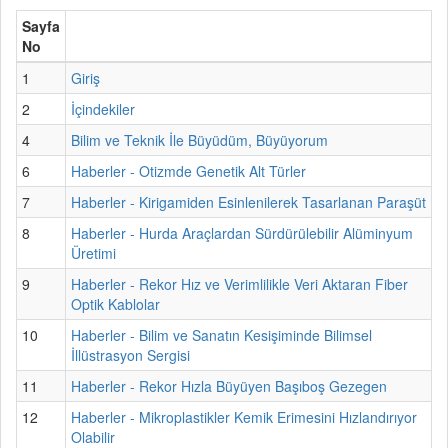
Sayfa
No
1
Giriş
2
İçindekiler
4
Bilim ve Teknik İle Büyüdüm, Büyüyorum
6
Haberler - Otizmde Genetik Alt Türler
7
Haberler - Kirigamiden Esinlenilerek Tasarlanan Paraşüt
8
Haberler - Hurda Araçlardan Sürdürülebilir Alüminyum
Üretimi
9
Haberler - Rekor Hız ve Verimlilikle Veri Aktaran Fiber
Optik Kablolar
10
Haberler - Bilim ve Sanatın Kesişiminde Bilimsel
İllüstrasyon Sergisi
11
Haberler - Rekor Hızla Büyüyen Başıboş Gezegen
12
Haberler - Mikroplastikler Kemik Erimesini Hızlandırıyor
Olabilir