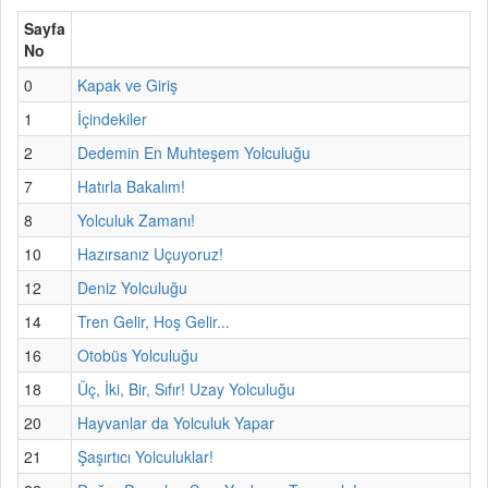
Sayfa
No
0
Kapak ve Giriş
1
İçindekiler
2
Dedemin En Muhteşem Yolculuğu
7
Hatırla Bakalım!
8
Yolculuk Zamanı!
10
Hazırsanız Uçuyoruz!
12
Deniz Yolculuğu
14
Tren Gelir, Hoş Gelir...
16
Otobüs Yolculuğu
18
Üç, İki, Bir, Sıfır! Uzay Yolculuğu
20
Hayvanlar da Yolculuk Yapar
21
Şaşırtıcı Yolculuklar!