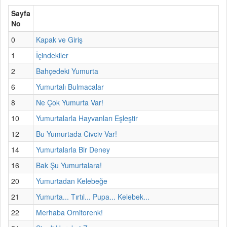
Sayfa
No
0
Kapak ve Giriş
1
İçindekiler
2
Bahçedeki Yumurta
6
Yumurtalı Bulmacalar
8
Ne Çok Yumurta Var!
10
Yumurtalarla Hayvanları Eşleştir
12
Bu Yumurtada Civciv Var!
14
Yumurtalarla Bir Deney
16
Bak Şu Yumurtalara!
20
Yumurtadan Kelebeğe
21
Yumurta... Tırtıl... Pupa... Kelebek...
22
Merhaba Ornitorenk!