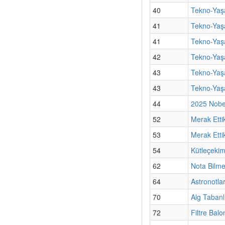
40
Tekno-Yaş
41
Tekno-Yaşa
41
Tekno-Yaşa
42
Tekno-Yaşa
43
Tekno-Yaşa
43
Tekno-Yaş
44
2025 Nobel
52
Merak Etti
53
Merak Ettik
54
Kütleçekim
62
Nota Bilm
64
Astronotla
70
Alg Tabanl
72
Filtre Bal