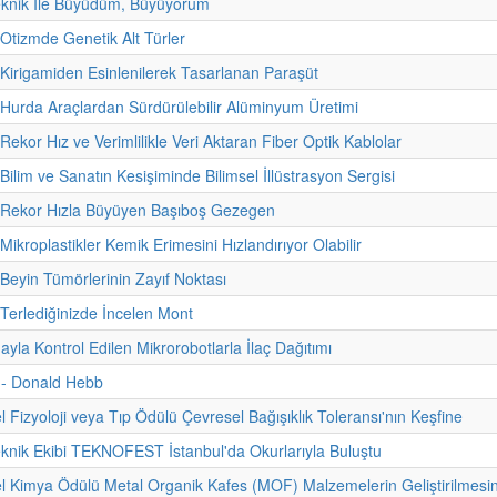
eknik İle Büyüdüm, Büyüyorum
 Otizmde Genetik Alt Türler
 Kirigamiden Esinlenilerek Tasarlanan Paraşüt
 Hurda Araçlardan Sürdürülebilir Alüminyum Üretimi
Rekor Hız ve Verimlilikle Veri Aktaran Fiber Optik Kablolar
Bilim ve Sanatın Kesişiminde Bilimsel İllüstrasyon Sergisi
- Rekor Hızla Büyüyen Başıboş Gezegen
Mikroplastikler Kemik Erimesini Hızlandırıyor Olabilir
 Beyin Tümörlerinin Zayıf Noktası
 Terlediğinizde İncelen Mont
yla Kontrol Edilen Mikrorobotlarla İlaç Dağıtımı
i - Donald Hebb
 Fizyoloji veya Tıp Ödülü Çevresel Bağışıklık Toleransı'nın Keşfine
eknik Ekibi TEKNOFEST İstanbul'da Okurlarıyla Buluştu
 Kimya Ödülü Metal Organik Kafes (MOF) Malzemelerin Geliştirilmesi