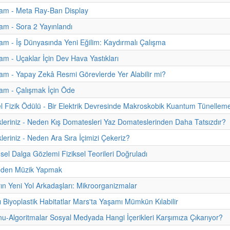
am - Meta Ray-Ban Display
m - Sora 2 Yayınlandı
m - İş Dünyasında Yeni Eğilim: Kaydırmalı Çalışma
m - Uçaklar İçin Dev Hava Yastıkları
m - Yapay Zekâ Resmi Görevlerde Yer Alabilir mi?
am - Çalışmak İçin Öde
 Fizik Ödülü - Bir Elektrik Devresinde Makroskobik Kuantum Tünellem
kleriniz - Neden Kış Domatesleri Yaz Domateslerinden Daha Tatsızdır?
leriniz - Neden Ara Sıra İçimizi Çekeriz?
sel Dalga Gözlemi Fiziksel Teorileri Doğruladı
eden Müzik Yapmak
rın Yeni Yol Arkadaşları: Mikroorganizmalar
ı Biyoplastik Habitatlar Mars'ta Yaşamı Mümkün Kılabilir
onu-Algoritmalar Sosyal Medyada Hangi İçerikleri Karşımıza Çıkarıyor?