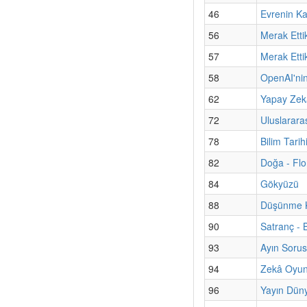
46
Evrenin Ka
56
Merak Etti
57
Merak Etti
58
OpenAI'nin
62
Yapay Zekâ
72
Uluslarara
78
Bilim Tari
82
Doğa - Flo
84
Gökyüzü
88
Düşünme Ku
90
Satranç - 
93
Ayın Sorus
94
Zekâ Oyun
96
Yayın Düny