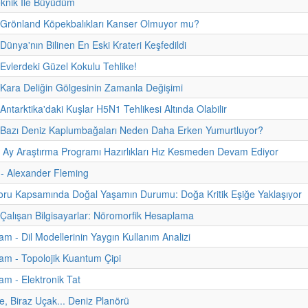
eknik İle Büyüdüm
 Grönland Köpekbalıkları Kanser Olmuyor mu?
Dünya'nın Bilinen En Eski Krateri Keşfedildi
 Evlerdeki Güzel Kokulu Tehlike!
 Kara Deliğin Gölgesinin Zamanla Değişimi
Antarktika'daki Kuşlar H5N1 Tehlikesi Altında Olabilir
- Bazı Deniz Kaplumbağaları Neden Daha Erken Yumurtluyor?
n Ay Araştırma Programı Hazırlıkları Hız Kesmeden Devam Ediyor
i - Alexander Fleming
u Kapsamında Doğal Yaşamın Durumu: Doğa Kritik Eşiğe Yaklaşıyor
 Çalışan Bilgisayarlar: Nöromorfik Hesaplama
m - Dil Modellerinin Yaygın Kullanım Analizi
m - Topolojik Kuantum Çipi
m - Elektronik Tat
e, Biraz Uçak... Deniz Planörü