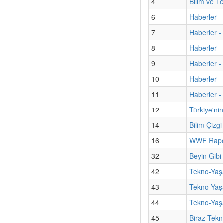
4
Bilim ve T
6
Haberler -
7
Haberler - 
8
Haberler -
9
Haberler -
10
Haberler - 
11
Haberler 
12
Türkiye'ni
14
Bilim Çizg
16
WWF Rapor
32
Beyin Gibi
42
Tekno-Yaşa
43
Tekno-Yaşa
44
Tekno-Yaşa
45
Biraz Tekn