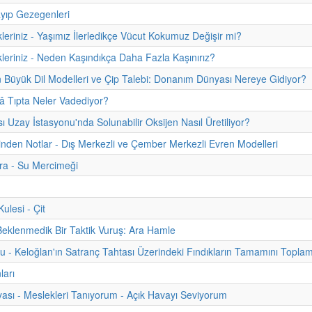
yıp Gezegenleri
kleriniz - Yaşımız İlerledikçe Vücut Kokumuz Değişir mi?
kleriniz - Neden Kaşındıkça Daha Fazla Kaşınırız?
 Büyük Dil Modelleri ve Çip Talebi: Donanım Dünyası Nereye Gidiyor?
 Tıpta Neler Vadediyor?
sı Uzay İstasyonu'nda Solunabilir Oksijen Nasıl Üretiliyor?
hinden Notlar - Dış Merkezli ve Çember Merkezli Evren Modelleri
ra - Su Mercimeği
lesi - Çit
Beklenmedik Bir Taktik Vuruş: Ara Hamle
u - Keloğlan'ın Satranç Tahtası Üzerindeki Fındıkların Tamamını Topla
ları
ası - Meslekleri Tanıyorum - Açık Havayı Seviyorum