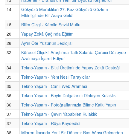
14
Gökyüzü Meraklıları 27. Kez Gökyüzü Gözlem
Etkinliği'nde Bir Araya Geldi
18
Bilim Çizgi - Kâmile Şevki Mutlu
20
Yapay Zekâ Çağında Eğitim
26
Ay'ın Öte Yüzünün Jeolojisi
32
Küresel Ölçekli Araştırma Tatlı Sularda Çarpıcı Düzeyde
Azalmaya İşaret Ediyor
34
Tekno-Yaşam - Bitki Üretiminde Yapay Zekâ Desteği
35
Tekno-Yaşam - Yeni Nesil Tarayıcılar
35
Tekno-Yaşam - Canlı Web Araması
36
Tekno-Yaşam - Beyin Dalgalarını Dinleyen Kulaklık
36
Tekno-Yaşam - Fotoğraflarınızla Bilime Katkı Yapın
37
Tekno-Yaşam - Çeviri Yapabilen Kulaklık
37
Tekno-Yaşam - Rüya Kaydedici
38
Migren İlacında Yeni Bir Dönem: Baş Ağrısı Gelmeden