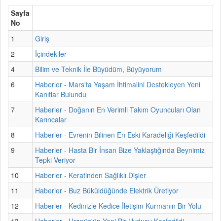
Sayfa
No
1
Giriş
2
İçindekiler
4
Bilim ve Teknik İle Büyüdüm, Büyüyorum
6
Haberler - Mars'ta Yaşam İhtimalini Destekleyen Yeni
Kanıtlar Bulundu
7
Haberler - Doğanın En Verimli Takım Oyuncuları Olan
Karıncalar
8
Haberler - Evrenin Bilinen En Eski Karadeliği Keşfedildi
9
Haberler - Hasta Bir İnsan Bize Yaklaştığında Beynimiz
Tepki Veriyor
10
Haberler - Keratinden Sağlıklı Dişler
11
Haberler - Buz Büküldüğünde Elektrik Üretiyor
12
Haberler - Kedinizle Kedice İletişim Kurmanın Bir Yolu
13
Haberler - Uranüs'ün Yeni Bir Uydusu Keşfedildi