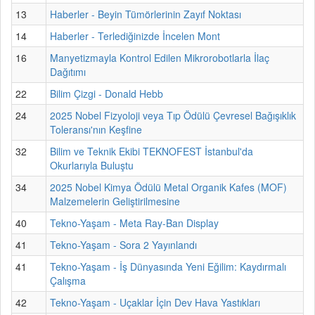
13
Haberler - Beyin Tümörlerinin Zayıf Noktası
14
Haberler - Terlediğinizde İncelen Mont
16
Manyetizmayla Kontrol Edilen Mikrorobotlarla İlaç
Dağıtımı
22
Bilim Çizgi - Donald Hebb
24
2025 Nobel Fizyoloji veya Tıp Ödülü Çevresel Bağışıklık
Toleransı'nın Keşfine
32
Bilim ve Teknik Ekibi TEKNOFEST İstanbul'da
Okurlarıyla Buluştu
34
2025 Nobel Kimya Ödülü Metal Organik Kafes (MOF)
Malzemelerin Geliştirilmesine
40
Tekno-Yaşam - Meta Ray-Ban Display
41
Tekno-Yaşam - Sora 2 Yayınlandı
41
Tekno-Yaşam - İş Dünyasında Yeni Eğilim: Kaydırmalı
Çalışma
42
Tekno-Yaşam - Uçaklar İçin Dev Hava Yastıkları