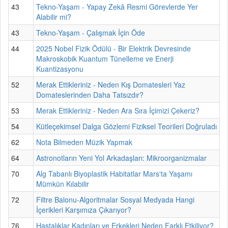
43
Tekno-Yaşam - Yapay Zekâ Resmi Görevlerde Yer
Alabilir mi?
43
Tekno-Yaşam - Çalışmak İçin Öde
44
2025 Nobel Fizik Ödülü - Bir Elektrik Devresinde
Makroskobik Kuantum Tünelleme ve Enerji
Kuantizasyonu
52
Merak Ettikleriniz - Neden Kış Domatesleri Yaz
Domateslerinden Daha Tatsızdır?
53
Merak Ettikleriniz - Neden Ara Sıra İçimizi Çekeriz?
54
Kütleçekimsel Dalga Gözlemi Fiziksel Teorileri Doğruladı
62
Nota Bilmeden Müzik Yapmak
64
Astronotların Yeni Yol Arkadaşları: Mikroorganizmalar
70
Alg Tabanlı Biyoplastik Habitatlar Mars'ta Yaşamı
Mümkün Kılabilir
72
Filtre Balonu-Algoritmalar Sosyal Medyada Hangi
İçerikleri Karşımıza Çıkarıyor?
76
Hastalıklar Kadınları ve Erkekleri Neden Farklı Etkiliyor?