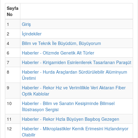
Sayfa
No
1
Giriş
2
İçindekiler
4
Bilim ve Teknik İle Büyüdüm, Büyüyorum
6
Haberler - Otizmde Genetik Alt Türler
7
Haberler - Kirigamiden Esinlenilerek Tasarlanan Paraşüt
8
Haberler - Hurda Araçlardan Sürdürülebilir Alüminyum
Üretimi
9
Haberler - Rekor Hız ve Verimlilikle Veri Aktaran Fiber
Optik Kablolar
10
Haberler - Bilim ve Sanatın Kesişiminde Bilimsel
İllüstrasyon Sergisi
11
Haberler - Rekor Hızla Büyüyen Başıboş Gezegen
12
Haberler - Mikroplastikler Kemik Erimesini Hızlandırıyor
Olabilir