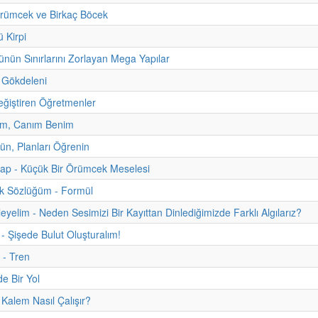
rümcek ve Birkaç Böcek
 Kirpi
nün Sınırlarını Zorlayan Mega Yapılar
 Gökdeleni
ğiştiren Öğretmenler
m, Canım Benim
zün, Planları Öğrenin
itap - Küçük Bir Örümcek Meselesi
uk Sözlüğüm - Formül
eyelim - Neden Sesimizi Bir Kayıttan Dinlediğimizde Farklı Algılarız?
 - Şişede Bulut Oluşturalım!
 - Tren
e Bir Yol
alem Nasıl Çalışır?