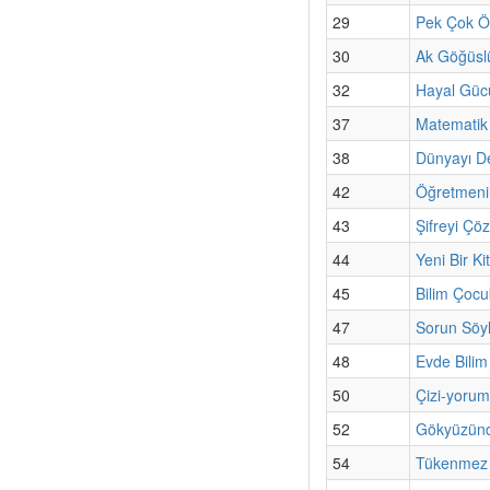
29
Pek Çok Ö
30
Ak Göğüslü
32
Hayal Gücü
37
Matematik
38
Dünyayı De
42
Öğretmeni
43
Şifreyi Çö
44
Yeni Bir K
45
Bilim Çoc
47
Sorun Söyl
48
Evde Bilim
50
Çizi-yorum
52
Gökyüzünd
54
Tükenmez K