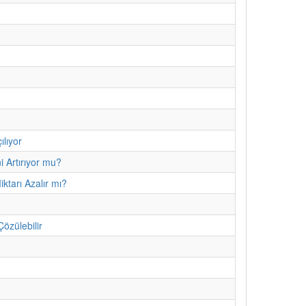
ılıyor
i Artırıyor mu?
ktarı Azalır mı?
özülebilir