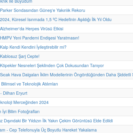
eknik İle Büyüdüm
 Parker Sondasından Güneş'e Yakınlık Rekoru
2024, Küresel Isınmada 1,5 ºC Hedefinin Aşıldığı İlk Yıl Oldu
 Alzheimer'da Herpes Virüsü Etkisi
- HMPV Yeni Pandemi Endişesi Yaratmasın!
Kalp Kendi Kendini İyileştirebilir mi?
 Kablosuz Şarj Cepte!
 Köpekler Nesneleri Şeklinden Çok Dokusundan Tanıyor
 Sıcak Hava Dalgaları İklim Modellerinin Öngördüğünden Daha Şiddetli 
 Bilimsel ve Teknolojik Atılımları
 - Dilhan Eryurt
eknoloji Merceğinden 2024
İyi Bilim Fotoğrafları
 Dışındaki Bir Yıldızın İlk Yakın Çekim Görüntüsü Elde Edildi
am - Cep Telefonuyla Üç Boyutlu Hareket Yakalama