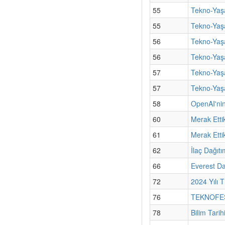
55
Tekno-Yaşa
55
Tekno-Yaş
56
Tekno-Yaşa
56
Tekno-Yaş
57
Tekno-Yaşa
57
Tekno-Yaşa
58
OpenAI'nin
60
Merak Etti
61
Merak Ettik
62
İlaç Dağıt
66
Everest Da
72
2024 Yılı 
76
TEKNOFEST
78
Bilim Tari