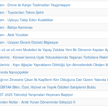
m - Drone ile Kargo Teslimatları Yaygınlaşıyor
am - Toyota'dan Tekno-Şehir
m - Uykuyu Takip Eden Kulaklıklar
am - Bahçe Kamerası
m - Akıllı Yüzükler
m - Uzayan Ekranlı Dizüstü Bilgisayar
 o3 ve o3-mini Modelleri ile Yapay Zekâda Yeni Bir Dönemin Kapıları Aç
kleriniz - Küresel Isınma Uçak Yolculuklarında Yaşanan Türbülans Riskin
leriniz - Kışın Ağaçlar Yapraklarını Döktüğü İçin Atmosferdeki Oksijen Mi
ımında Nanoçiçekler
ğı'nın Zirvesine Çıkan İlk Kaşiflerin Kim Olduğuna Dair Gizem Yakında Ç
TÜBİTAK Bilim, Özel, Hizmet ve Teşvik Ödülleri Sahiplerini Buldu
 2025 Teknoloji Yarışmaları Heyecanı Başlıyor
hinden Notlar - Antik Yunan Döneminde Gökyüzü II