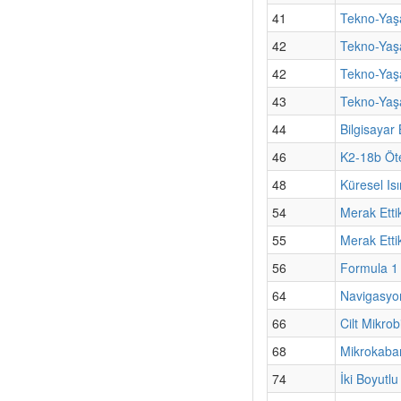
41
Tekno-Yaşa
42
Tekno-Yaş
42
Tekno-Yaşa
43
Tekno-Yaşa
44
Bilgisayar
46
K2-18b Öte
48
Küresel Isı
54
Merak Etti
55
Merak Etti
56
Formula 1 
64
Navigasyo
66
Cilt Mikro
68
Mikrokabar
74
İki Boyutlu