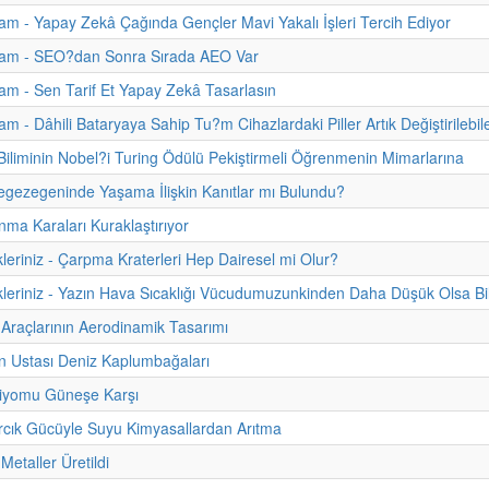
m - Yapay Zekâ Çağında Gençler Mavi Yakalı İşleri Tercih Ediyor
am - SEO?dan Sonra Sırada AEO Var
m - Sen Tarif Et Yapay Zekâ Tasarlasın
m - Dâhili Bataryaya Sahip Tu?m Cihazlardaki Piller Artık Değiştirilebil
 Biliminin Nobel?i Turing Ödülü Pekiştirmeli Öğrenmenin Mimarlarına
gezegeninde Yaşama İlişkin Kanıtlar mı Bulundu?
nma Karaları Kuraklaştırıyor
kleriniz - Çarpma Kraterleri Hep Dairesel mi Olur?
kleriniz - Yazın Hava Sıcaklığı Vücudumuzunkinden Daha Düşük Olsa Bi
Araçlarının Aerodinamik Tasarımı
n Ustası Deniz Kaplumbağaları
biyomu Güneşe Karşı
cık Gücüyle Suyu Kimyasallardan Arıtma
 Metaller Üretildi