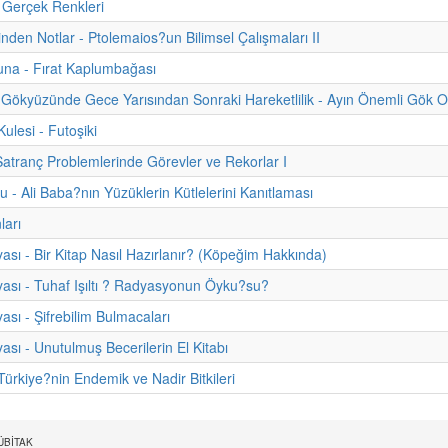
 Gerçek Renkleri
inden Notlar - Ptolemaios?un Bilimsel Çalışmaları II
na - Fırat Kaplumbağası
Gökyüzünde Gece Yarısından Sonraki Hareketlilik - Ayın Önemli Gök Ola
lesi - Futoşiki
Satranç Problemlerinde Görevler ve Rekorlar I
u - Ali Baba?nın Yüzüklerin Kütlelerini Kanıtlaması
ları
ası - Bir Kitap Nasıl Hazırlanır? (Köpeğim Hakkında)
ası - Tuhaf Işıltı ? Radyasyonun Öyku?su?
ası - Şifrebilim Bulmacaları
ası - Unutulmuş Becerilerin El Kitabı
rkiye?nin Endemik ve Nadir Bitkileri
 TÜBİTAK