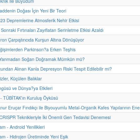
eknik İle Büyüdüm
addenin Doğası İçin Yeni Bir Teori
23 Depremlerine Atmosferik Nehir Etkisi
n Sonraki Fırtınaları Zayıflatan Serinletme Etkisi Azaldı
on Çarpıştırıcıda Kurşun Altına Dönüşüyor
ğişimlerden Parkinson?a Erken Teşhis
Yanmadan Soğan Doğramak Mümkün mü?
ndan Alınan Kanla Depresyon Riski Tespit Edilebilir mi?
zler, Küçülen Balıklar
güsü ve Dünya?ya Etkileri
i - TÜBİTAK'ın Kuruluş Öyküsü
lknur Eruçar Fındıkçı ile Biyouyumlu Metal-Organik Kafes Yapılarının En
 CRISPR Teknikleriyle İki Önemli Gen Tedavisi Denemesi
m - Android Yenilikleri
m - Hidrojen Üretiminde Yeni Eşik