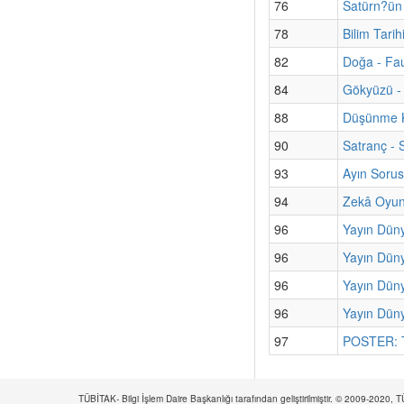
76
Satürn?ün
78
Bilim Tarih
82
Doğa - Fau
84
Gökyüzü - 
88
Düşünme Ku
90
Satranç - 
93
Ayın Sorus
94
Zekâ Oyun
96
Yayın Düny
96
Yayın Düny
96
Yayın Düny
96
Yayın Düny
97
POSTER: Tü
TÜBİTAK- Bilgi İşlem Daire Başkanlığı tarafından geliştirilmiştir. © 2009-2020,