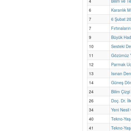
4
Bilim ve T
6
Karanlık M
7
6 Şubat 20
7
Fırtınaları
9
Büyük Hadr
10
Sesteki De
11
Gözümüz 
12
Parmak Ucu
13
Isınan Deni
14
Güneş Dön
24
Bilim Çizg
26
Doç. Dr. İ
34
Yeni Nesil
40
Tekno-Yaşa
41
Tekno-Yaşa