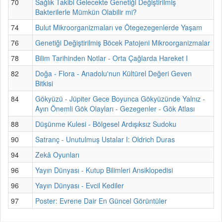
70
Sağlık Takibi Gelecekte Genetiği Değiştirilmiş
Bakterilerle Mümkün Olabilir mi?
74
Bulut Mikroorganizmaları ve Ötegezegenlerde Yaşam
76
Genetiği Değiştirilmiş Böcek Patojeni Mikroorganizmalar
78
Bilim Tarihinden Notlar - Orta Çağlarda Hareket I
82
Doğa - Flora - Anadolu'nun Kültürel Değeri Geven
Bitkisi
84
Gökyüzü - Jüpiter Gece Boyunca Gökyüzünde Yalnız -
Ayın Önemli Gök Olayları - Gezegenler - Gök Atlası
88
Düşünme Kulesi - Bölgesel Ardışıksız Sudoku
90
Satranç - Unutulmuş Ustalar I: Oldrich Duras
94
Zekâ Oyunları
96
Yayın Dünyası - Kutup Bilimleri Ansiklopedisi
96
Yayın Dünyası - Evcil Kediler
97
Poster: Evrene Dair En Güncel Görüntüler