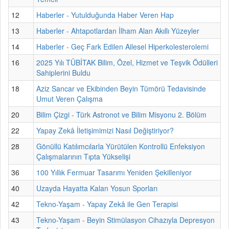
12
Haberler - Yutulduğunda Haber Veren Hap
13
Haberler - Ahtapotlardan İlham Alan Akıllı Yüzeyler
14
Haberler - Geç Fark Edilen Ailesel Hiperkolesterolemi
16
2025 Yılı TÜBİTAK Bilim, Özel, Hizmet ve Teşvik Ödülleri
Sahiplerini Buldu
18
Aziz Sancar ve Ekibinden Beyin Tümörü Tedavisinde
Umut Veren Çalışma
20
Bilim Çizgi - Türk Astronot ve Bilim Misyonu 2. Bölüm
22
Yapay Zekâ İletişimimizi Nasıl Değiştiriyor?
28
Gönüllü Katılımcılarla Yürütülen Kontrollü Enfeksiyon
Çalışmalarının Tıpta Yükselişi
36
100 Yıllık Fermuar Tasarımı Yeniden Şekilleniyor
40
Uzayda Hayatta Kalan Yosun Sporları
42
Tekno-Yaşam - Yapay Zekâ ile Gen Terapisi
43
Tekno-Yaşam - Beyin Stimülasyon Cihazıyla Depresyon