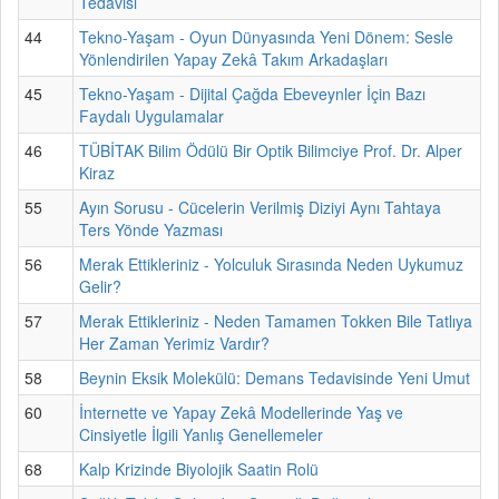
Tedavisi
44
Tekno-Yaşam - Oyun Dünyasında Yeni Dönem: Sesle
Yönlendirilen Yapay Zekâ Takım Arkadaşları
45
Tekno-Yaşam - Dijital Çağda Ebeveynler İçin Bazı
Faydalı Uygulamalar
46
TÜBİTAK Bilim Ödülü Bir Optik Bilimciye Prof. Dr. Alper
Kiraz
55
Ayın Sorusu - Cücelerin Verilmiş Diziyi Aynı Tahtaya
Ters Yönde Yazması
56
Merak Ettikleriniz - Yolculuk Sırasında Neden Uykumuz
Gelir?
57
Merak Ettikleriniz - Neden Tamamen Tokken Bile Tatlıya
Her Zaman Yerimiz Vardır?
58
Beynin Eksik Molekülü: Demans Tedavisinde Yeni Umut
60
İnternette ve Yapay Zekâ Modellerinde Yaş ve
Cinsiyetle İlgili Yanlış Genellemeler
68
Kalp Krizinde Biyolojik Saatin Rolü