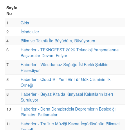
Sayfa
No
1
Giriş
2
İçindekiler
4
Bilim ve Teknik İle Büyüdüm, Büyüyorum
6
Haberler - TEKNOFEST 2026 Teknoloji Yarışmalarına
Başvurular Devam Ediyor
7
Haberler - Vücudumuz Soğuğu İki Farklı Şekilde
Hissediyor
8
Haberler - Cloud-9 - Yeni Bir Tür Gök Cisminin İlk
Örneği
8
Haberler - Beyaz Kıta'da Kimyasal Kalıntıların İzleri
Sürülüyor
10
Haberler - Derin Denizlerdeki Depremlerin Beslediği
Plankton Patlamaları
11
Haberler - Trafikte Müziği Kısma İçgüdüsünün Bilimsel
Temeli