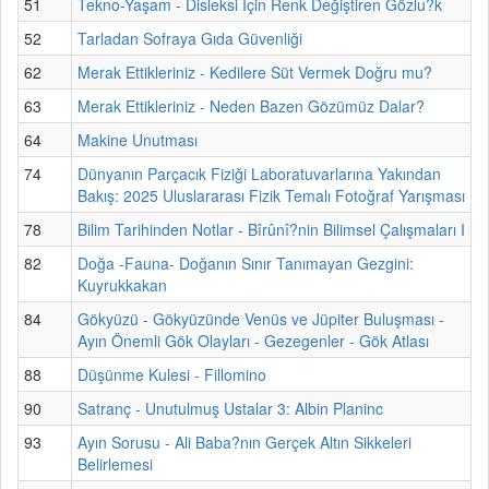
51
Tekno-Yaşam - Disleksi İçin Renk Değiştiren Gözlu?k
52
Tarladan Sofraya Gıda Güvenliği
62
Merak Ettikleriniz - Kedilere Süt Vermek Doğru mu?
63
Merak Ettikleriniz - Neden Bazen Gözümüz Dalar?
64
Makine Unutması
74
Dünyanın Parçacık Fiziği Laboratuvarlarına Yakından
Bakış: 2025 Uluslararası Fizik Temalı Fotoğraf Yarışması
78
Bilim Tarihinden Notlar - Bîrûnî?nin Bilimsel Çalışmaları I
82
Doğa -Fauna- Doğanın Sınır Tanımayan Gezgini:
Kuyrukkakan
84
Gökyüzü - Gökyüzünde Venüs ve Jüpiter Buluşması -
Ayın Önemli Gök Olayları - Gezegenler - Gök Atlası
88
Düşünme Kulesi - Fillomino
90
Satranç - Unutulmuş Ustalar 3: Albin Planinc
93
Ayın Sorusu - Ali Baba?nın Gerçek Altın Sikkeleri
Belirlemesi