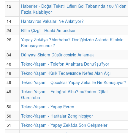
12
Haberler - Doğal Tekstil Lifleri Göl Tabanında 100 Yıldan
Fazla Kalabiliyor
14
Hantavirüs Vakaları Ne Anlatıyor?
24
Bilim Çizgi - Roald Amundsen
26
Yapay Zekâya ?Merhaba? Dediğinizde Aslında Kiminle
Konuşuyorsunuz?
34
Dünyayı Sistem Düşüncesiyle Anlamak
48
Tekno-Yaşam - Telefon Anahtara Dönu?şu?yor
48
Tekno-Yaşam -Kırık Tedavisinde Nefes Alan Alçı
49
Tekno-Yaşam - Çocuklar Yapay Zekâ ile Ne Konuşuyor?
49
Tekno-Yaşam - Fotoğraf Albu?mu?nden Dijital
Gardıroba
50
Tekno-Yaşam - Yapay Evren
50
Tekno-Yaşam - Haritalar Zenginleşiyor
51
Tekno-Yaşam - Yapay Zekâda Son Gelişmeler