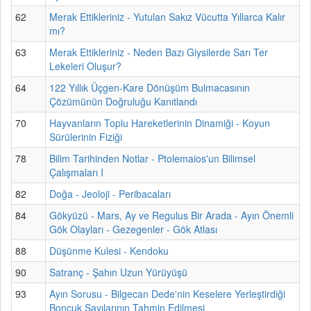
62
Merak Ettikleriniz - Yutulan Sakız Vücutta Yıllarca Kalır
mı?
63
Merak Ettikleriniz - Neden Bazı Giysilerde Sarı Ter
Lekeleri Oluşur?
64
122 Yıllık Üçgen-Kare Dönüşüm Bulmacasının
Çözümünün Doğruluğu Kanıtlandı
70
Hayvanların Toplu Hareketlerinin Dinamiği - Koyun
Sürülerinin Fiziği
78
Bilim Tarihinden Notlar - Ptolemaios'un Bilimsel
Çalışmaları I
82
Doğa - Jeoloji - Peribacaları
84
Gökyüzü - Mars, Ay ve Regulus Bir Arada - Ayın Önemli
Gök Olayları - Gezegenler - Gök Atlası
88
Düşünme Kulesi - Kendoku
90
Satranç - Şahın Uzun Yürüyüşü
93
Ayın Sorusu - Bilgecan Dede'nin Keselere Yerleştirdiği
Boncuk Sayılarının Tahmin Edilmesi