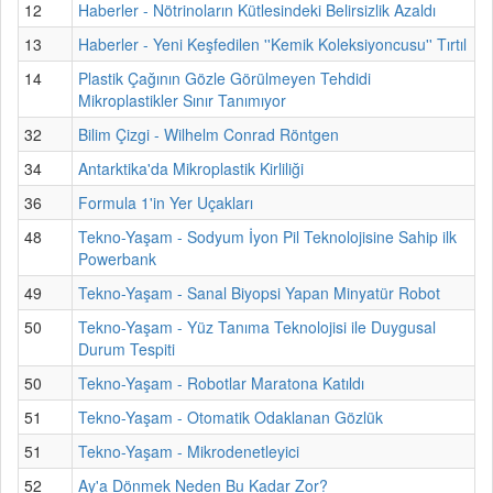
12
Haberler - Nötrinoların Kütlesindeki Belirsizlik Azaldı
13
Haberler - Yeni Keşfedilen ''Kemik Koleksiyoncusu'' Tırtıl
14
Plastik Çağının Gözle Görülmeyen Tehdidi
Mikroplastikler Sınır Tanımıyor
32
Bilim Çizgi - Wilhelm Conrad Röntgen
34
Antarktika'da Mikroplastik Kirliliği
36
Formula 1'in Yer Uçakları
48
Tekno-Yaşam - Sodyum İyon Pil Teknolojisine Sahip ilk
Powerbank
49
Tekno-Yaşam - Sanal Biyopsi Yapan Minyatür Robot
50
Tekno-Yaşam - Yüz Tanıma Teknolojisi ile Duygusal
Durum Tespiti
50
Tekno-Yaşam - Robotlar Maratona Katıldı
51
Tekno-Yaşam - Otomatik Odaklanan Gözlük
51
Tekno-Yaşam - Mikrodenetleyici
52
Ay'a Dönmek Neden Bu Kadar Zor?