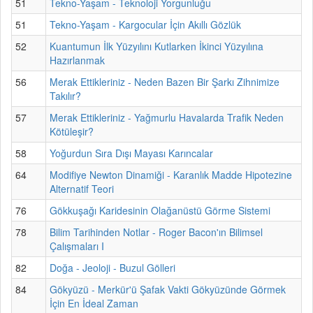
51
Tekno-Yaşam - Teknoloji Yorgunluğu
51
Tekno-Yaşam - Kargocular İçin Akıllı Gözlük
52
Kuantumun İlk Yüzyılını Kutlarken İkinci Yüzyılına
Hazırlanmak
56
Merak Ettikleriniz - Neden Bazen Bir Şarkı Zihnimize
Takılır?
57
Merak Ettikleriniz - Yağmurlu Havalarda Trafik Neden
Kötüleşir?
58
Yoğurdun Sıra Dışı Mayası Karıncalar
64
Modifiye Newton Dinamiği - Karanlık Madde Hipotezine
Alternatif Teori
76
Gökkuşağı Karidesinin Olağanüstü Görme Sistemi
78
Bilim Tarihinden Notlar - Roger Bacon'ın Bilimsel
Çalışmaları I
82
Doğa - Jeoloji - Buzul Gölleri
84
Gökyüzü - Merkür'ü Şafak Vakti Gökyüzünde Görmek
İçin En İdeal Zaman