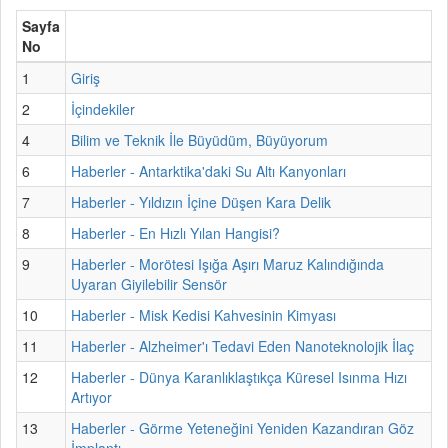
Sayfa
No
1
Giriş
2
İçindekiler
4
Bilim ve Teknik İle Büyüdüm, Büyüyorum
6
Haberler - Antarktika'daki Su Altı Kanyonları
7
Haberler - Yıldızın İçine Düşen Kara Delik
8
Haberler - En Hızlı Yılan Hangisi?
9
Haberler - Morötesi Işığa Aşırı Maruz Kalındığında
Uyaran Giyilebilir Sensör
10
Haberler - Misk Kedisi Kahvesinin Kimyası
11
Haberler - Alzheimer'ı Tedavi Eden Nanoteknolojik İlaç
12
Haberler - Dünya Karanlıklaştıkça Küresel Isınma Hızı
Artıyor
13
Haberler - Görme Yeteneğini Yeniden Kazandıran Göz
İmplantı