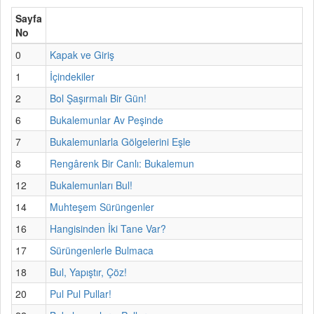
Sayfa
No
0
Kapak ve Giriş
1
İçindekiler
2
Bol Şaşırmalı Bir Gün!
6
Bukalemunlar Av Peşinde
7
Bukalemunlarla Gölgelerini Eşle
8
Rengârenk Bir Canlı: Bukalemun
12
Bukalemunları Bul!
14
Muhteşem Sürüngenler
16
Hangisinden İki Tane Var?
17
Sürüngenlerle Bulmaca
18
Bul, Yapıştır, Çöz!
20
Pul Pul Pullar!