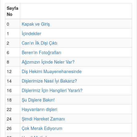
Sayfa
No
0
Kapak ve Giriş
1
İçindekiler
2
Can'ın İlk Dişi Çıktı
6
Beren'in Fotoğrafları
8
Ağzımızın İçinde Neler Var?
12
Diş Hekimi Muayenehanesinde
14
Dişlerimize Nasıl İyi Bakarız?
16
Dişlerimiz İçin Hangileri Yararlı?
18
Şu Dişlere Bakın!
22
Hayvanların dişleri
24
Şimdi Hareket Zamanı
26
Çok Merak Ediyorum