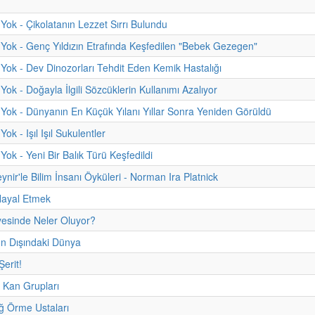
Yok - Çikolatanın Lezzet Sırrı Bulundu
Yok - Genç Yıldızın Etrafında Keşfedilen "Bebek Gezegen"
Yok - Dev Dinozorları Tehdit Eden Kemik Hastalığı
ok - Doğayla İlgili Sözcüklerin Kullanımı Azalıyor
Yok - Dünyanın En Küçük Yılanı Yıllar Sonra Yeniden Görüldü
ok - Işıl Işıl Sukulentler
Yok - Yeni Bir Balık Türü Keşfedildi
ynir'le Bilim İnsanı Öyküleri - Norman Ira Platnick
Hayal Etmek
yesinde Neler Oluyor?
 Dışındaki Dünya
Şerit!
t Kan Grupları
ğ Örme Ustaları