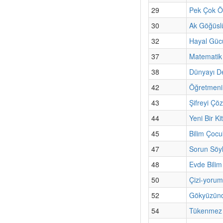
29
Pek Çok Ö
30
Ak Göğüslü
32
Hayal Gücü
37
Matematik
38
Dünyayı De
42
Öğretmeni
43
Şifreyi Çö
44
Yeni Bir K
45
Bilim Çoc
47
Sorun Söyl
48
Evde Bilim
50
Çizi-yorum
52
Gökyüzünd
54
Tükenmez K