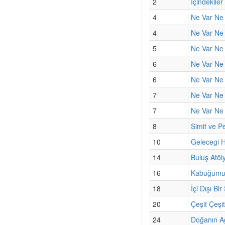
2
İçindekiler
4
Ne Var Ne 
4
Ne Var Ne 
5
Ne Var Ne 
6
Ne Var Ne Y
6
Ne Var Ne 
7
Ne Var Ne Y
7
Ne Var Ne 
8
Simit ve Pe
10
Gelecegi 
14
Buluş Atöl
16
Kabuğumun
18
İçi Dışı Bir 
20
Çeşit Çeşi
24
Doğanın A