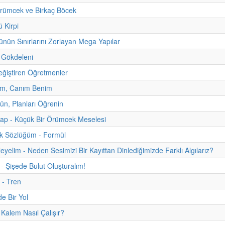
rümcek ve Birkaç Böcek
 Kirpi
nün Sınırlarını Zorlayan Mega Yapılar
 Gökdeleni
ğiştiren Öğretmenler
m, Canım Benim
zün, Planları Öğrenin
itap - Küçük Bir Örümcek Meselesi
uk Sözlüğüm - Formül
eyelim - Neden Sesimizi Bir Kayıttan Dinlediğimizde Farklı Algılarız?
 - Şişede Bulut Oluşturalım!
 - Tren
e Bir Yol
alem Nasıl Çalışır?