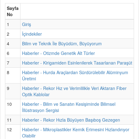
Sayfa
No
1
Giriş
2
İçindekiler
4
Bilim ve Teknik İle Büyüdüm, Büyüyorum
6
Haberler - Otizmde Genetik Alt Türler
7
Haberler - Kirigamiden Esinlenilerek Tasarlanan Paraşüt
8
Haberler - Hurda Araçlardan Sürdürülebilir Alüminyum
Üretimi
9
Haberler - Rekor Hız ve Verimlilikle Veri Aktaran Fiber
Optik Kablolar
10
Haberler - Bilim ve Sanatın Kesişiminde Bilimsel
İllüstrasyon Sergisi
11
Haberler - Rekor Hızla Büyüyen Başıboş Gezegen
12
Haberler - Mikroplastikler Kemik Erimesini Hızlandırıyor
Olabilir