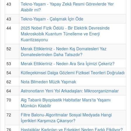
43
Tekno-Yaşam - Yapay Zekâ Resmi Görevlerde Yer
Alabilir mi?
43
Tekno-Yaşam - Çalışmak İçin Öde
44
2025 Nobel Fizik Ödülü - Bir Elektrik Devresinde
Makroskobik Kuantum Tünelleme ve Enerji
Kuantizasyonu
52
Merak Ettikleriniz - Neden Kış Domatesleri Yaz
Domateslerinden Daha Tatsızdır?
53
Merak Ettikleriniz - Neden Ara Sıra İçimizi Çekeriz?
54
Kütleçekimsel Dalga Gözlemi Fiziksel Teorileri Doğruladı
62
Nota Bilmeden Müzik Yapmak
64
Astronotların Yeni Yol Arkadaşları: Mikroorganizmalar
70
Alg Tabanlı Biyoplastik Habitatlar Mars'ta Yaşamı
Mümkün Kılabilir
72
Filtre Balonu-Algoritmalar Sosyal Medyada Hangi
İçerikleri Karşımıza Çıkarıyor?
76
Hastalıklar Kadınları ve Erkekleri Neden Farklı Etkiliyor?