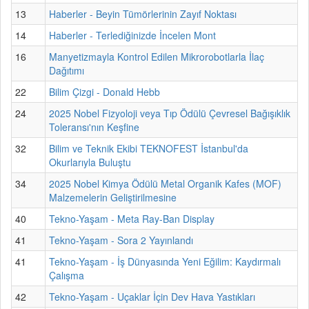
13
Haberler - Beyin Tümörlerinin Zayıf Noktası
14
Haberler - Terlediğinizde İncelen Mont
16
Manyetizmayla Kontrol Edilen Mikrorobotlarla İlaç
Dağıtımı
22
Bilim Çizgi - Donald Hebb
24
2025 Nobel Fizyoloji veya Tıp Ödülü Çevresel Bağışıklık
Toleransı'nın Keşfine
32
Bilim ve Teknik Ekibi TEKNOFEST İstanbul'da
Okurlarıyla Buluştu
34
2025 Nobel Kimya Ödülü Metal Organik Kafes (MOF)
Malzemelerin Geliştirilmesine
40
Tekno-Yaşam - Meta Ray-Ban Display
41
Tekno-Yaşam - Sora 2 Yayınlandı
41
Tekno-Yaşam - İş Dünyasında Yeni Eğilim: Kaydırmalı
Çalışma
42
Tekno-Yaşam - Uçaklar İçin Dev Hava Yastıkları