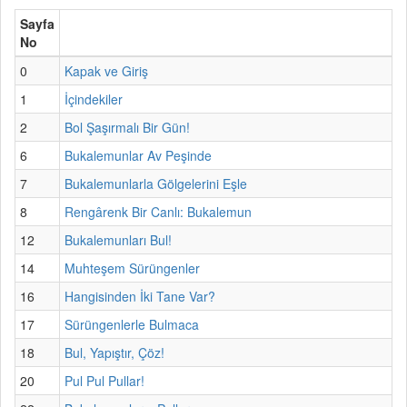
Sayfa
No
0
Kapak ve Giriş
1
İçindekiler
2
Bol Şaşırmalı Bir Gün!
6
Bukalemunlar Av Peşinde
7
Bukalemunlarla Gölgelerini Eşle
8
Rengârenk Bir Canlı: Bukalemun
12
Bukalemunları Bul!
14
Muhteşem Sürüngenler
16
Hangisinden İki Tane Var?
17
Sürüngenlerle Bulmaca
18
Bul, Yapıştır, Çöz!
20
Pul Pul Pullar!