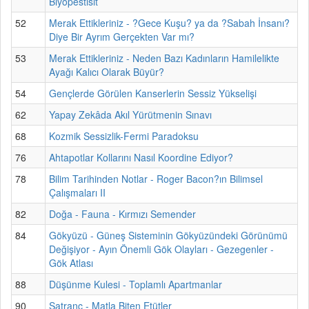
Biyopestisit
52
Merak Ettikleriniz - ?Gece Kuşu? ya da ?Sabah İnsanı?
Diye Bir Ayrım Gerçekten Var mı?
53
Merak Ettikleriniz - Neden Bazı Kadınların Hamilelikte
Ayağı Kalıcı Olarak Büyür?
54
Gençlerde Görülen Kanserlerin Sessiz Yükselişi
62
Yapay Zekâda Akıl Yürütmenin Sınavı
68
Kozmik Sessizlik-Fermi Paradoksu
76
Ahtapotlar Kollarını Nasıl Koordine Ediyor?
78
Bilim Tarihinden Notlar - Roger Bacon?ın Bilimsel
Çalışmaları II
82
Doğa - Fauna - Kırmızı Semender
84
Gökyüzü - Güneş Sisteminin Gökyüzündeki Görünümü
Değişiyor - Ayın Önemli Gök Olayları - Gezegenler -
Gök Atlası
88
Düşünme Kulesi - Toplamlı Apartmanlar
90
Satranç - Matla Biten Etütler