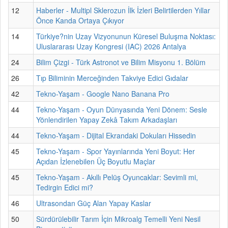
12
Haberler - Multipl Sklerozun İlk İzleri Belirtilerden Yıllar
Önce Kanda Ortaya Çıkıyor
14
Türkiye?nin Uzay Vizyonunun Küresel Buluşma Noktası:
Uluslararası Uzay Kongresi (IAC) 2026 Antalya
24
Bilim Çizgi - Türk Astronot ve Bilim Misyonu 1. Bölüm
26
Tıp Biliminin Merceğinden Takviye Edici Gıdalar
42
Tekno-Yaşam - Google Nano Banana Pro
44
Tekno-Yaşam - Oyun Dünyasında Yeni Dönem: Sesle
Yönlendirilen Yapay Zekâ Takım Arkadaşları
44
Tekno-Yaşam - Dijital Ekrandaki Dokuları Hissedin
45
Tekno-Yaşam - Spor Yayınlarında Yeni Boyut: Her
Açıdan İzlenebilen Üç Boyutlu Maçlar
45
Tekno-Yaşam - Akıllı Pelüş Oyuncaklar: Sevimli mi,
Tedirgin Edici mi?
46
Ultrasondan Güç Alan Yapay Kaslar
50
Sürdürülebilir Tarım İçin Mikroalg Temelli Yeni Nesil