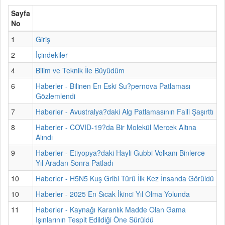
Sayfa
No
1
Giriş
2
İçindekiler
4
Bilim ve Teknik İle Büyüdüm
6
Haberler - Bilinen En Eski Su?pernova Patlaması
Gözlemlendi
7
Haberler - Avustralya?daki Alg Patlamasının Faili Şaşırttı
8
Haberler - COVID-19?da Bir Molekül Mercek Altına
Alındı
9
Haberler - Etiyopya?daki Hayli Gubbi Volkanı Binlerce
Yıl Aradan Sonra Patladı
10
Haberler - H5N5 Kuş Gribi Türü İlk Kez İnsanda Görüldü
10
Haberler - 2025 En Sıcak İkinci Yıl Olma Yolunda
11
Haberler - Kaynağı Karanlık Madde Olan Gama
Işınlarının Tespit Edildiği Öne Sürüldü