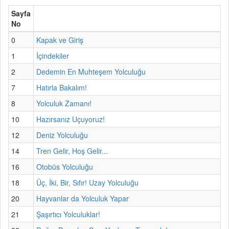
Sayfa
No
0
Kapak ve Giriş
1
İçindekiler
2
Dedemin En Muhteşem Yolculuğu
7
Hatırla Bakalım!
8
Yolculuk Zamanı!
10
Hazırsanız Uçuyoruz!
12
Deniz Yolculuğu
14
Tren Gelir, Hoş Gelir...
16
Otobüs Yolculuğu
18
Üç, İki, Bir, Sıfır! Uzay Yolculuğu
20
Hayvanlar da Yolculuk Yapar
21
Şaşırtıcı Yolculuklar!