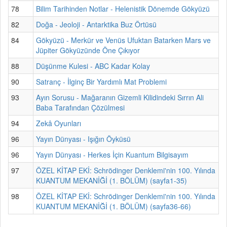
78
Bilim Tarihinden Notlar - Helenistik Dönemde Gökyüzü
82
Doğa - Jeoloji - Antarktika Buz Örtüsü
84
Gökyüzü - Merkür ve Venüs Ufuktan Batarken Mars ve
Jüpiter Gökyüzünde Öne Çıkıyor
88
Düşünme Kulesi - ABC Kadar Kolay
90
Satranç - İlginç Bir Yardımlı Mat Problemi
93
Ayın Sorusu - Mağaranın Gizemli Kilidindeki Sırrın Ali
Baba Tarafından Çözülmesi
94
Zekâ Oyunları
96
Yayın Dünyası - Işığın Öyküsü
96
Yayın Dünyası - Herkes İçin Kuantum Bilgisayım
97
ÖZEL KİTAP EKİ: Schrödinger Denklemi'nin 100. Yılında
KUANTUM MEKANİĞİ (1. BÖLÜM) (sayfa1-35)
98
ÖZEL KİTAP EKİ: Schrödinger Denklemi'nin 100. Yılında
KUANTUM MEKANİĞİ (1. BÖLÜM) (sayfa36-66)