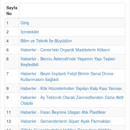
Sayfa
No
1
Giriş
2
İçindekiler
4
Bilim ve Teknik İle Büyüdüm
6
Haberler - Ceres'teki Organik Maddelerin Kökeni
6
Haberler - Bennu Asteroiti'nde Yaşamın Yapı Taşları
Keşfedildi
7
Haberler - Beyin İmplantı Felçli Birinin Sanal Drone
Kullanmasını Sağladı
9
Haberler - Kök Hücrelerinden Yapılan Kalp Kası Yaması
9
Haberler - Ay Tektonik Olarak Zannedilenden Daha Aktif
Olabilir
11
Haberler - İnsan Beynine Ulaşan Atık Plastikler
12
Haberler - Semenderlerin Süper Ayak Parmakları
14
ISS'de Gerçekleştirilen UzMan Deneyi'nin 2025'te