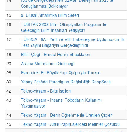
Sonuçlanması Bekleniyor
15
9. Ulusal Antarktika Bilim Seferi
16
TÜBİTAK 2202 Bilim Olimpiyatları Programı ile
Geleceğin Bilim İnsanları Yetişiyor!
17
TÜRKSAT 6A - Yerli ve Millî Haberleşme Uydumuzun İlk
Test Yayını Başarıyla Gerçekleştirildi
18
Bilim Çizgi - Ernest Henry Shackleton
20
Arama Motorlarının Geleceği
28
Evrendeki En Büyük Yapı Quipu'yla Tanışın
30
Yapay Zekâda Paradigma Değişikliği: DeepSeek
42
Tekno-Yaşam - Bilgi İşçileri
43
Tekno-Yaşam - İnsansı Robotların Kullanımı
Yaygınlaşıyor
44
Tekno-Yaşam - Derin Öğrenme ile Üretilen Çipler
45
Tekno-Yaşam - Antik Papirüslerdeki Metinler Çözüldü