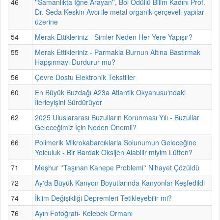
46
''Samanlıkta İğne Arayan'', Bol Ödüllü Bilim Kadını Prof.
Dr. Seda Keskin Avcı ile metal organik çerçeveli yapılar
üzerine
54
Merak Ettikleriniz - Simler Neden Her Yere Yapışır?
55
Merak Ettikleriniz - Parmakla Burnun Altına Bastırmak
Hapşırmayı Durdurur mu?
56
Çevre Dostu Elektronik Tekstiller
60
En Büyük Buzdağı A23a Atlantik Okyanusu'ndaki
İlerleyişini Sürdürüyor
62
2025 Uluslararası Buzulların Korunması Yılı - Buzullar
Geleceğimiz İçin Neden Önemli?
66
Polimerik Mikrokabarcıklarla Solunumun Geleceğine
Yolculuk - Bir Bardak Oksijen Alabilir miyim Lütfen?
71
Meşhur ''Taşınan Kanepe Problemi'' Nihayet Çözüldü
72
Ay'da Büyük Kanyon Boyutlarında Kanyonlar Keşfedildi
74
İklim Değişikliği Depremleri Tetikleyebilir mi?
76
Ayın Fotoğrafı- Kelebek Ormanı