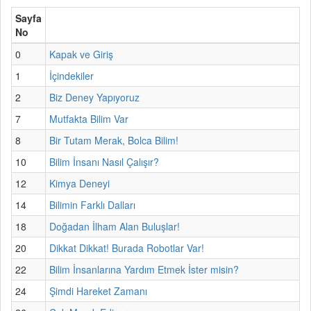
Sayfa
No
0
Kapak ve Giriş
1
İçindekiler
2
Biz Deney Yapıyoruz
7
Mutfakta Bilim Var
8
Bir Tutam Merak, Bolca Bilim!
10
Bilim İnsanı Nasıl Çalışır?
12
Kimya Deneyi
14
Bilimin Farklı Dalları
18
Doğadan İlham Alan Buluşlar!
20
Dikkat Dikkat! Burada Robotlar Var!
22
Bilim İnsanlarına Yardım Etmek İster misin?
24
Şimdi Hareket Zamanı