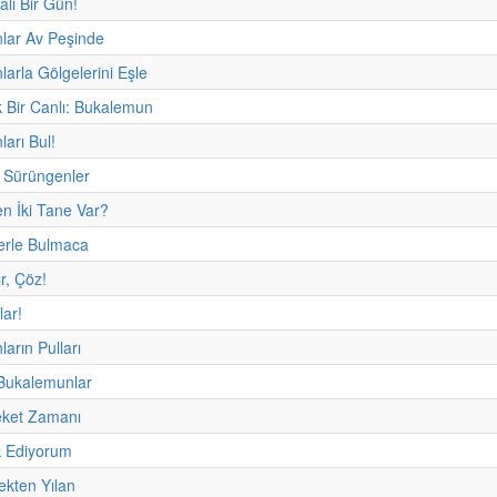
alı Bir Gün!
lar Av Peşinde
arla Gölgelerini Eşle
 Bir Canlı: Bukalemun
arı Bul!
Sürüngenler
n İki Tane Var?
erle Bulmaca
ır, Çöz!
lar!
arın Pulları
 Bukalemunlar
eket Zamanı
 Ediyorum
ekten Yılan