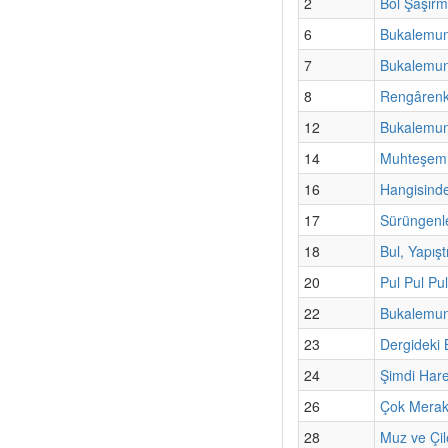
2
Bol Şaşırm
6
Bukalemun
7
Bukalemunl
8
Rengârenk
12
Bukalemunl
14
Muhteşem 
16
Hangisinde
17
Sürüngenl
18
Bul, Yapışt
20
Pul Pul Pul
22
Bukalemunl
23
Dergideki
24
Şimdi Har
26
Çok Merak
28
Muz ve Çil