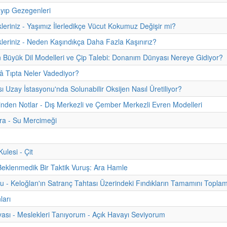
yıp Gezegenleri
kleriniz - Yaşımız İlerledikçe Vücut Kokumuz Değişir mi?
kleriniz - Neden Kaşındıkça Daha Fazla Kaşınırız?
 Büyük Dil Modelleri ve Çip Talebi: Donanım Dünyası Nereye Gidiyor?
 Tıpta Neler Vadediyor?
sı Uzay İstasyonu'nda Solunabilir Oksijen Nasıl Üretiliyor?
hinden Notlar - Dış Merkezli ve Çember Merkezli Evren Modelleri
ra - Su Mercimeği
lesi - Çit
Beklenmedik Bir Taktik Vuruş: Ara Hamle
u - Keloğlan'ın Satranç Tahtası Üzerindeki Fındıkların Tamamını Topla
ları
ası - Meslekleri Tanıyorum - Açık Havayı Seviyorum