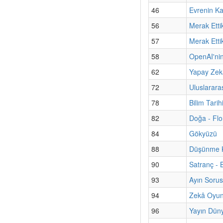
46
Evrenin Ka
56
Merak Etti
57
Merak Etti
58
OpenAI'nin
62
Yapay Zekâ
72
Uluslarara
78
Bilim Tari
82
Doğa - Flo
84
Gökyüzü
88
Düşünme Ku
90
Satranç - 
93
Ayın Sorus
94
Zekâ Oyun
96
Yayın Düny