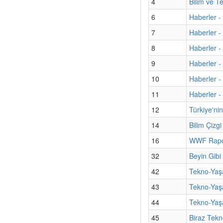
4
Bilim ve T
6
Haberler -
7
Haberler - 
8
Haberler -
9
Haberler -
10
Haberler - 
11
Haberler 
12
Türkiye'ni
14
Bilim Çizg
16
WWF Rapor
32
Beyin Gibi
42
Tekno-Yaşa
43
Tekno-Yaşa
44
Tekno-Yaşa
45
Biraz Tekn