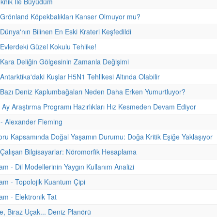
eknik İle Büyüdüm
 Grönland Köpekbalıkları Kanser Olmuyor mu?
Dünya'nın Bilinen En Eski Krateri Keşfedildi
 Evlerdeki Güzel Kokulu Tehlike!
 Kara Deliğin Gölgesinin Zamanla Değişimi
Antarktika'daki Kuşlar H5N1 Tehlikesi Altında Olabilir
- Bazı Deniz Kaplumbağaları Neden Daha Erken Yumurtluyor?
n Ay Araştırma Programı Hazırlıkları Hız Kesmeden Devam Ediyor
i - Alexander Fleming
u Kapsamında Doğal Yaşamın Durumu: Doğa Kritik Eşiğe Yaklaşıyor
 Çalışan Bilgisayarlar: Nöromorfik Hesaplama
m - Dil Modellerinin Yaygın Kullanım Analizi
m - Topolojik Kuantum Çipi
m - Elektronik Tat
e, Biraz Uçak... Deniz Planörü