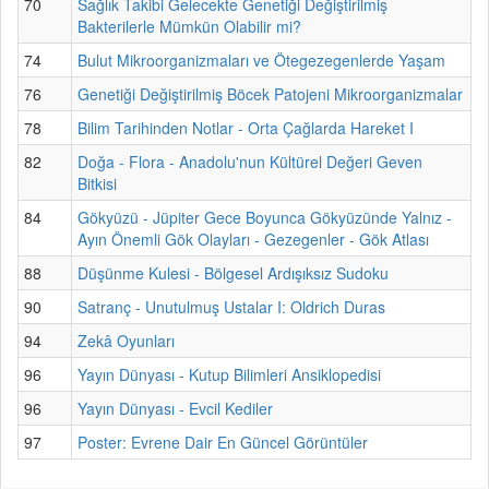
70
Sağlık Takibi Gelecekte Genetiği Değiştirilmiş
Bakterilerle Mümkün Olabilir mi?
74
Bulut Mikroorganizmaları ve Ötegezegenlerde Yaşam
76
Genetiği Değiştirilmiş Böcek Patojeni Mikroorganizmalar
78
Bilim Tarihinden Notlar - Orta Çağlarda Hareket I
82
Doğa - Flora - Anadolu'nun Kültürel Değeri Geven
Bitkisi
84
Gökyüzü - Jüpiter Gece Boyunca Gökyüzünde Yalnız -
Ayın Önemli Gök Olayları - Gezegenler - Gök Atlası
88
Düşünme Kulesi - Bölgesel Ardışıksız Sudoku
90
Satranç - Unutulmuş Ustalar I: Oldrich Duras
94
Zekâ Oyunları
96
Yayın Dünyası - Kutup Bilimleri Ansiklopedisi
96
Yayın Dünyası - Evcil Kediler
97
Poster: Evrene Dair En Güncel Görüntüler