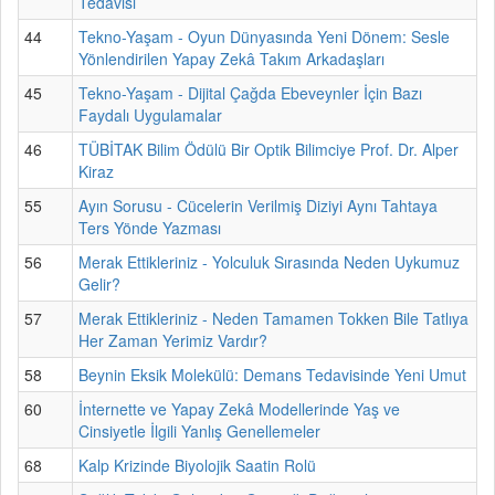
Tedavisi
44
Tekno-Yaşam - Oyun Dünyasında Yeni Dönem: Sesle
Yönlendirilen Yapay Zekâ Takım Arkadaşları
45
Tekno-Yaşam - Dijital Çağda Ebeveynler İçin Bazı
Faydalı Uygulamalar
46
TÜBİTAK Bilim Ödülü Bir Optik Bilimciye Prof. Dr. Alper
Kiraz
55
Ayın Sorusu - Cücelerin Verilmiş Diziyi Aynı Tahtaya
Ters Yönde Yazması
56
Merak Ettikleriniz - Yolculuk Sırasında Neden Uykumuz
Gelir?
57
Merak Ettikleriniz - Neden Tamamen Tokken Bile Tatlıya
Her Zaman Yerimiz Vardır?
58
Beynin Eksik Molekülü: Demans Tedavisinde Yeni Umut
60
İnternette ve Yapay Zekâ Modellerinde Yaş ve
Cinsiyetle İlgili Yanlış Genellemeler
68
Kalp Krizinde Biyolojik Saatin Rolü