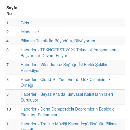
Sayfa
No
1
Giriş
2
İçindekiler
4
Bilim ve Teknik İle Büyüdüm, Büyüyorum
6
Haberler - TEKNOFEST 2026 Teknoloji Yarışmalarına
Başvurular Devam Ediyor
7
Haberler - Vücudumuz Soğuğu İki Farklı Şekilde
Hissediyor
8
Haberler - Cloud-9 - Yeni Bir Tür Gök Cisminin İlk
Örneği
8
Haberler - Beyaz Kıta'da Kimyasal Kalıntıların İzleri
Sürülüyor
10
Haberler - Derin Denizlerdeki Depremlerin Beslediği
Plankton Patlamaları
11
Haberler - Trafikte Müziği Kısma İçgüdüsünün Bilimsel
Temeli