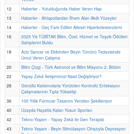
12
Haberler - Yutulduğunda Haber Veren Hap
13
Haberler - Ahtapotlardan İlham Alan Akıllı Yüzeyler
14
Haberler - Geç Fark Edilen Ailesel Hiperkolesterolemi
16
2025 Yılı TÜBİTAK Bilim, Özel, Hizmet ve Teşvik Ödülleri
Sahiplerini Buldu
18
Aziz Sancar ve Ekibinden Beyin Tümörü Tedavisinde
Umut Veren Çalışma
20
Bilim Çizgi - Türk Astronot ve Bilim Misyonu 2. Bölüm
22
Yapay Zekâ İletişimimizi Nasıl Değiştiriyor?
28
Gönüllü Katılımcılarla Yürütülen Kontrollü Enfeksiyon
Çalışmalarının Tıpta Yükselişi
36
100 Yıllık Fermuar Tasarımı Yeniden Şekilleniyor
40
Uzayda Hayatta Kalan Yosun Sporları
42
Tekno-Yaşam - Yapay Zekâ ile Gen Terapisi
43
Tekno-Yaşam - Beyin Stimülasyon Cihazıyla Depresyon