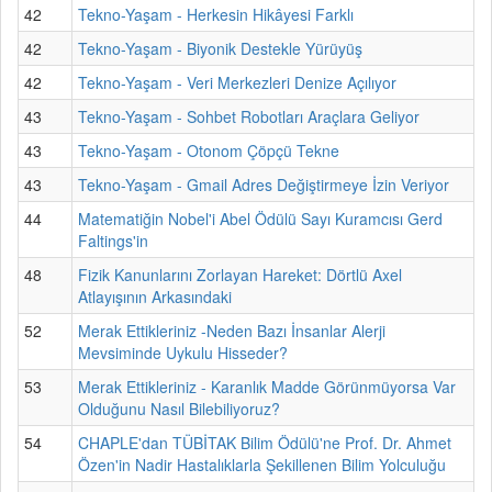
42
Tekno-Yaşam - Herkesin Hikâyesi Farklı
42
Tekno-Yaşam - Biyonik Destekle Yürüyüş
42
Tekno-Yaşam - Veri Merkezleri Denize Açılıyor
43
Tekno-Yaşam - Sohbet Robotları Araçlara Geliyor
43
Tekno-Yaşam - Otonom Çöpçü Tekne
43
Tekno-Yaşam - Gmail Adres Değiştirmeye İzin Veriyor
44
Matematiğin Nobel'i Abel Ödülü Sayı Kuramcısı Gerd
Faltings'in
48
Fizik Kanunlarını Zorlayan Hareket: Dörtlü Axel
Atlayışının Arkasındaki
52
Merak Ettikleriniz -Neden Bazı İnsanlar Alerji
Mevsiminde Uykulu Hisseder?
53
Merak Ettikleriniz - Karanlık Madde Görünmüyorsa Var
Olduğunu Nasıl Bilebiliyoruz?
54
CHAPLE'dan TÜBİTAK Bilim Ödülü'ne Prof. Dr. Ahmet
Özen'in Nadir Hastalıklarla Şekillenen Bilim Yolculuğu