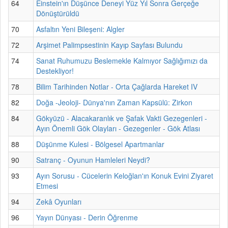
64
Einstein'ın Düşünce Deneyi Yüz Yıl Sonra Gerçeğe
Dönüştürüldü
70
Asfaltın Yeni Bileşeni: Algler
72
Arşimet Palimpsestinin Kayıp Sayfası Bulundu
74
Sanat Ruhumuzu Beslemekle Kalmıyor Sağlığımızı da
Destekliyor!
78
Bilim Tarihinden Notlar - Orta Çağlarda Hareket IV
82
Doğa -Jeoloji- Dünya'nın Zaman Kapsülü: Zirkon
84
Gökyüzü - Alacakaranlık ve Şafak Vakti Gezegenleri -
Ayın Önemli Gök Olayları - Gezegenler - Gök Atlası
88
Düşünme Kulesi - Bölgesel Apartmanlar
90
Satranç - Oyunun Hamleleri Neydi?
93
Ayın Sorusu - Cücelerin Keloğlan'ın Konuk Evini Ziyaret
Etmesi
94
Zekâ Oyunları
96
Yayın Dünyası - Derin Öğrenme