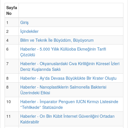
Sayfa
No
1
Giriş
2
İçindekiler
4
Bilim ve Teknik İle Büyüdüm, Büyüyorum
6
Haberler - 5.000 Yıllık Küllüoba Ekmeğinin Tarifi
Çözüldü
7
Haberler - Okyanuslardaki Cıva Kirliliğinin Küresel İzleri
Deniz Kuşlarında Saklı
8
Haberler - Ay'da Devasa Büyüklükte Bir Krater Oluştu
8
Haberler - Nanoplastiklerin Salmonella Bakterisi
Üzerindeki Etkisi
10
Haberler - İmparator Penguen IUCN Kırmızı Listesinde
''Tehlikede'' Statüsünde
11
Haberler - On Bin Kübit İnternet Güvenliğini Ortadan
Kaldırabilir