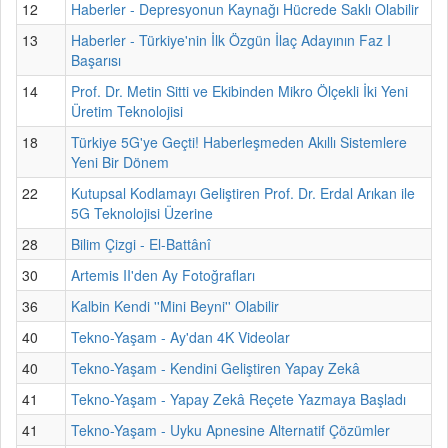
12
Haberler - Depresyonun Kaynağı Hücrede Saklı Olabilir
13
Haberler - Türkiye'nin İlk Özgün İlaç Adayının Faz I
Başarısı
14
Prof. Dr. Metin Sitti ve Ekibinden Mikro Ölçekli İki Yeni
Üretim Teknolojisi
18
Türkiye 5G'ye Geçti! Haberleşmeden Akıllı Sistemlere
Yeni Bir Dönem
22
Kutupsal Kodlamayı Geliştiren Prof. Dr. Erdal Arıkan ile
5G Teknolojisi Üzerine
28
Bilim Çizgi - El-Battânî
30
Artemis II'den Ay Fotoğrafları
36
Kalbin Kendi ''Mini Beyni'' Olabilir
40
Tekno-Yaşam - Ay'dan 4K Videolar
40
Tekno-Yaşam - Kendini Geliştiren Yapay Zekâ
41
Tekno-Yaşam - Yapay Zekâ Reçete Yazmaya Başladı
41
Tekno-Yaşam - Uyku Apnesine Alternatif Çözümler