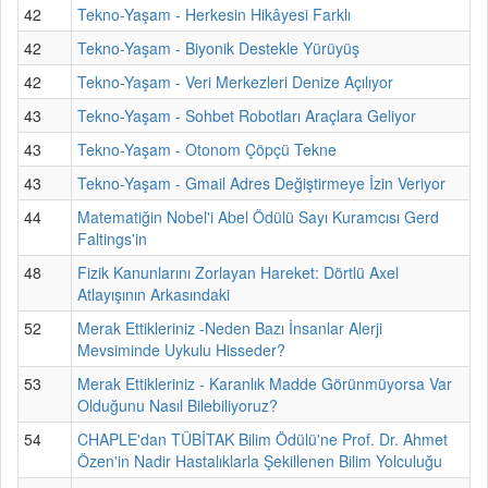
42
Tekno-Yaşam - Herkesin Hikâyesi Farklı
42
Tekno-Yaşam - Biyonik Destekle Yürüyüş
42
Tekno-Yaşam - Veri Merkezleri Denize Açılıyor
43
Tekno-Yaşam - Sohbet Robotları Araçlara Geliyor
43
Tekno-Yaşam - Otonom Çöpçü Tekne
43
Tekno-Yaşam - Gmail Adres Değiştirmeye İzin Veriyor
44
Matematiğin Nobel'i Abel Ödülü Sayı Kuramcısı Gerd
Faltings'in
48
Fizik Kanunlarını Zorlayan Hareket: Dörtlü Axel
Atlayışının Arkasındaki
52
Merak Ettikleriniz -Neden Bazı İnsanlar Alerji
Mevsiminde Uykulu Hisseder?
53
Merak Ettikleriniz - Karanlık Madde Görünmüyorsa Var
Olduğunu Nasıl Bilebiliyoruz?
54
CHAPLE'dan TÜBİTAK Bilim Ödülü'ne Prof. Dr. Ahmet
Özen'in Nadir Hastalıklarla Şekillenen Bilim Yolculuğu