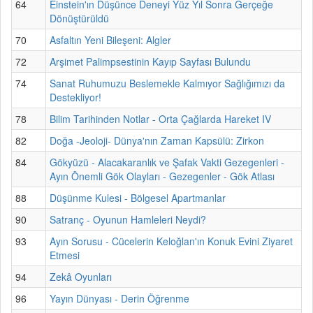
64
Einstein'ın Düşünce Deneyi Yüz Yıl Sonra Gerçeğe
Dönüştürüldü
70
Asfaltın Yeni Bileşeni: Algler
72
Arşimet Palimpsestinin Kayıp Sayfası Bulundu
74
Sanat Ruhumuzu Beslemekle Kalmıyor Sağlığımızı da
Destekliyor!
78
Bilim Tarihinden Notlar - Orta Çağlarda Hareket IV
82
Doğa -Jeoloji- Dünya'nın Zaman Kapsülü: Zirkon
84
Gökyüzü - Alacakaranlık ve Şafak Vakti Gezegenleri -
Ayın Önemli Gök Olayları - Gezegenler - Gök Atlası
88
Düşünme Kulesi - Bölgesel Apartmanlar
90
Satranç - Oyunun Hamleleri Neydi?
93
Ayın Sorusu - Cücelerin Keloğlan'ın Konuk Evini Ziyaret
Etmesi
94
Zekâ Oyunları
96
Yayın Dünyası - Derin Öğrenme