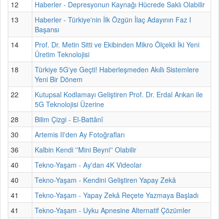
12
Haberler - Depresyonun Kaynağı Hücrede Saklı Olabilir
13
Haberler - Türkiye'nin İlk Özgün İlaç Adayının Faz I
Başarısı
14
Prof. Dr. Metin Sitti ve Ekibinden Mikro Ölçekli İki Yeni
Üretim Teknolojisi
18
Türkiye 5G'ye Geçti! Haberleşmeden Akıllı Sistemlere
Yeni Bir Dönem
22
Kutupsal Kodlamayı Geliştiren Prof. Dr. Erdal Arıkan ile
5G Teknolojisi Üzerine
28
Bilim Çizgi - El-Battânî
30
Artemis II'den Ay Fotoğrafları
36
Kalbin Kendi ''Mini Beyni'' Olabilir
40
Tekno-Yaşam - Ay'dan 4K Videolar
40
Tekno-Yaşam - Kendini Geliştiren Yapay Zekâ
41
Tekno-Yaşam - Yapay Zekâ Reçete Yazmaya Başladı
41
Tekno-Yaşam - Uyku Apnesine Alternatif Çözümler