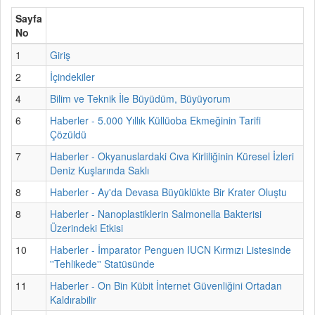
Sayfa
No
1
Giriş
2
İçindekiler
4
Bilim ve Teknik İle Büyüdüm, Büyüyorum
6
Haberler - 5.000 Yıllık Küllüoba Ekmeğinin Tarifi
Çözüldü
7
Haberler - Okyanuslardaki Cıva Kirliliğinin Küresel İzleri
Deniz Kuşlarında Saklı
8
Haberler - Ay'da Devasa Büyüklükte Bir Krater Oluştu
8
Haberler - Nanoplastiklerin Salmonella Bakterisi
Üzerindeki Etkisi
10
Haberler - İmparator Penguen IUCN Kırmızı Listesinde
''Tehlikede'' Statüsünde
11
Haberler - On Bin Kübit İnternet Güvenliğini Ortadan
Kaldırabilir