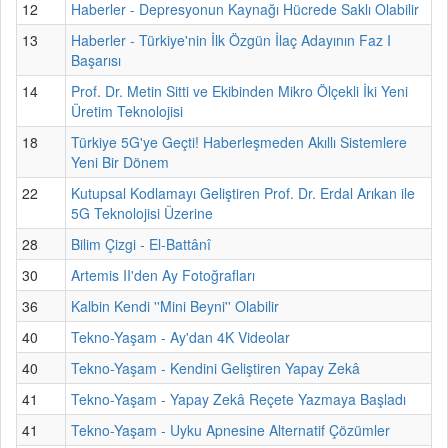
12
Haberler - Depresyonun Kaynağı Hücrede Saklı Olabilir
13
Haberler - Türkiye'nin İlk Özgün İlaç Adayının Faz I
Başarısı
14
Prof. Dr. Metin Sitti ve Ekibinden Mikro Ölçekli İki Yeni
Üretim Teknolojisi
18
Türkiye 5G'ye Geçti! Haberleşmeden Akıllı Sistemlere
Yeni Bir Dönem
22
Kutupsal Kodlamayı Geliştiren Prof. Dr. Erdal Arıkan ile
5G Teknolojisi Üzerine
28
Bilim Çizgi - El-Battânî
30
Artemis II'den Ay Fotoğrafları
36
Kalbin Kendi ''Mini Beyni'' Olabilir
40
Tekno-Yaşam - Ay'dan 4K Videolar
40
Tekno-Yaşam - Kendini Geliştiren Yapay Zekâ
41
Tekno-Yaşam - Yapay Zekâ Reçete Yazmaya Başladı
41
Tekno-Yaşam - Uyku Apnesine Alternatif Çözümler