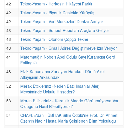
42
Tekno-Yaşam - Herkesin Hikâyesi Farklı
42
Tekno-Yaşam - Biyonik Destekle Yürüyüş
42
Tekno-Yaşam - Veri Merkezleri Denize Açılıyor
43
Tekno-Yaşam - Sohbet Robotları Araçlara Geliyor
43
Tekno-Yaşam - Otonom Çöpçü Tekne
43
Tekno-Yaşam - Gmail Adres Değiştirmeye İzin Veriyor
44
Matematiğin Nobel'i Abel Ödülü Sayı Kuramcısı Gerd
Faltings'in
48
Fizik Kanunlarını Zorlayan Hareket: Dörtlü Axel
Atlayışının Arkasındaki
52
Merak Ettikleriniz -Neden Bazı İnsanlar Alerji
Mevsiminde Uykulu Hisseder?
53
Merak Ettikleriniz - Karanlık Madde Görünmüyorsa Var
Olduğunu Nasıl Bilebiliyoruz?
54
CHAPLE'dan TÜBİTAK Bilim Ödülü'ne Prof. Dr. Ahmet
Özen'in Nadir Hastalıklarla Şekillenen Bilim Yolculuğu