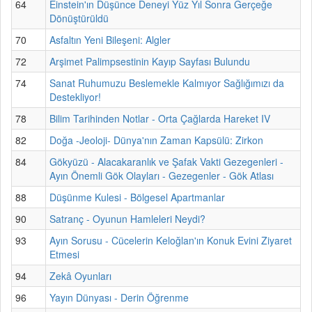
64
Einstein'ın Düşünce Deneyi Yüz Yıl Sonra Gerçeğe
Dönüştürüldü
70
Asfaltın Yeni Bileşeni: Algler
72
Arşimet Palimpsestinin Kayıp Sayfası Bulundu
74
Sanat Ruhumuzu Beslemekle Kalmıyor Sağlığımızı da
Destekliyor!
78
Bilim Tarihinden Notlar - Orta Çağlarda Hareket IV
82
Doğa -Jeoloji- Dünya'nın Zaman Kapsülü: Zirkon
84
Gökyüzü - Alacakaranlık ve Şafak Vakti Gezegenleri -
Ayın Önemli Gök Olayları - Gezegenler - Gök Atlası
88
Düşünme Kulesi - Bölgesel Apartmanlar
90
Satranç - Oyunun Hamleleri Neydi?
93
Ayın Sorusu - Cücelerin Keloğlan'ın Konuk Evini Ziyaret
Etmesi
94
Zekâ Oyunları
96
Yayın Dünyası - Derin Öğrenme