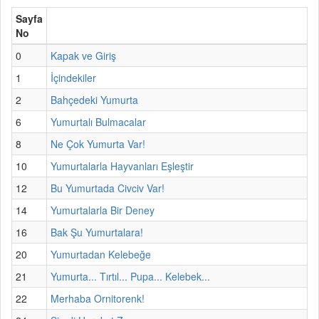
Sayfa
No
0
Kapak ve Giriş
1
İçindekiler
2
Bahçedeki Yumurta
6
Yumurtalı Bulmacalar
8
Ne Çok Yumurta Var!
10
Yumurtalarla Hayvanları Eşleştir
12
Bu Yumurtada Civciv Var!
14
Yumurtalarla Bir Deney
16
Bak Şu Yumurtalara!
20
Yumurtadan Kelebeğe
21
Yumurta... Tırtıl... Pupa... Kelebek...
22
Merhaba Ornitorenk!