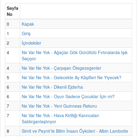
Sayfa
No
0
Kapak
1
Giriş
2
İçindekiler
4
Ne Var Ne Yok - Ağaçlar Gök Gürültülü Fırtınalarda Işık
Saçıyor
4
Ne Var Ne Yok - Çarpışan Ötegezegenler
5
Ne Var Ne Yok - Gelecekte Ay Kâşifleri Ne Yiyecek?
6
Ne Var Ne Yok - Dikenli Ejderha
6
Ne Var Ne Yok - Oyun Sadece Çocuklar İçin mi?
7
Ne Var Ne Yok - Yeni Guinness Rekoru
7
Ne Var Ne Yok - Hava Kirliliği Karıncaları
Saldırganlaştırıyor
8
Simit ve Peynir'le Bilim İnsanı Öyküleri - Albin Lambotte