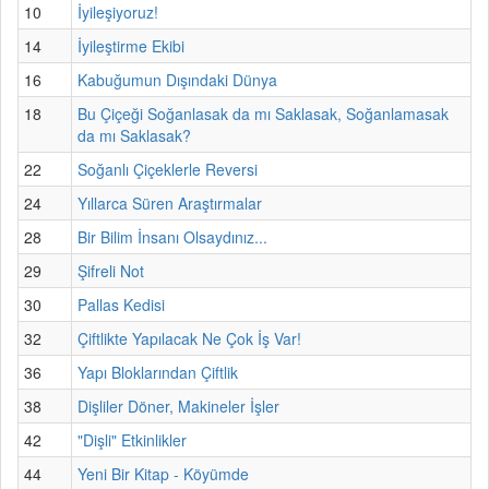
10
İyileşiyoruz!
14
İyileştirme Ekibi
16
Kabuğumun Dışındaki Dünya
18
Bu Çiçeği Soğanlasak da mı Saklasak, Soğanlamasak
da mı Saklasak?
22
Soğanlı Çiçeklerle Reversi
24
Yıllarca Süren Araştırmalar
28
Bir Bilim İnsanı Olsaydınız...
29
Şifreli Not
30
Pallas Kedisi
32
Çiftlikte Yapılacak Ne Çok İş Var!
36
Yapı Bloklarından Çiftlik
38
Dişliler Döner, Makineler İşler
42
"Dişli" Etkinlikler
44
Yeni Bir Kitap - Köyümde