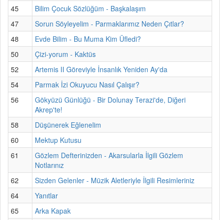
45
Bilim Çocuk Sözlüğüm - Başkalaşım
47
Sorun Söyleyelim - Parmaklarımız Neden Çıtlar?
48
Evde Bilim - Bu Muma Kim Üfledi?
50
Çizi-yorum - Kaktüs
52
Artemis II Göreviyle İnsanlık Yeniden Ay'da
54
Parmak İzi Okuyucu Nasıl Çalışır?
56
Gökyüzü Günlüğü - Bir Dolunay Terazi'de, Diğeri
Akrep'te!
58
Düşünerek Eğlenelim
60
Mektup Kutusu
61
Gözlem Defterinizden - Akarsularla İlgili Gözlem
Notlarınız
62
Sizden Gelenler - Müzik Aletleriyle İlgili Resimleriniz
64
Yanıtlar
65
Arka Kapak