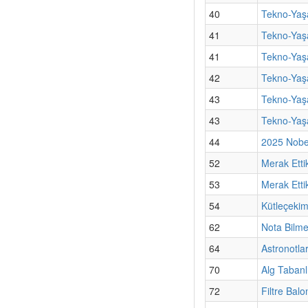
40
Tekno-Yaş
41
Tekno-Yaşa
41
Tekno-Yaşa
42
Tekno-Yaşa
43
Tekno-Yaşa
43
Tekno-Yaş
44
2025 Nobel
52
Merak Etti
53
Merak Ettik
54
Kütleçekim
62
Nota Bilm
64
Astronotla
70
Alg Tabanl
72
Filtre Bal