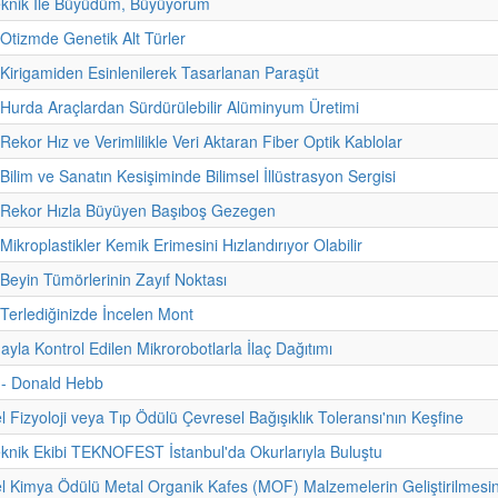
eknik İle Büyüdüm, Büyüyorum
 Otizmde Genetik Alt Türler
 Kirigamiden Esinlenilerek Tasarlanan Paraşüt
 Hurda Araçlardan Sürdürülebilir Alüminyum Üretimi
Rekor Hız ve Verimlilikle Veri Aktaran Fiber Optik Kablolar
Bilim ve Sanatın Kesişiminde Bilimsel İllüstrasyon Sergisi
- Rekor Hızla Büyüyen Başıboş Gezegen
Mikroplastikler Kemik Erimesini Hızlandırıyor Olabilir
 Beyin Tümörlerinin Zayıf Noktası
 Terlediğinizde İncelen Mont
yla Kontrol Edilen Mikrorobotlarla İlaç Dağıtımı
i - Donald Hebb
 Fizyoloji veya Tıp Ödülü Çevresel Bağışıklık Toleransı'nın Keşfine
eknik Ekibi TEKNOFEST İstanbul'da Okurlarıyla Buluştu
 Kimya Ödülü Metal Organik Kafes (MOF) Malzemelerin Geliştirilmesi