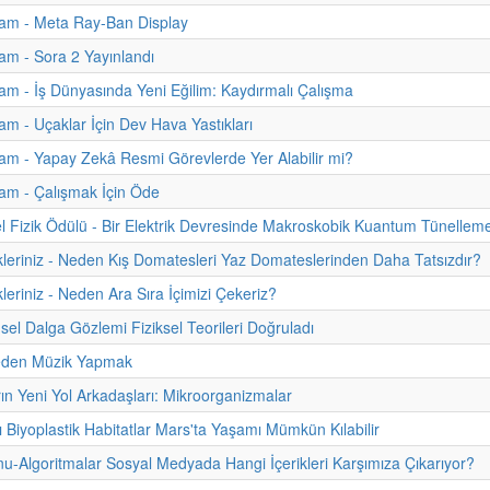
am - Meta Ray-Ban Display
m - Sora 2 Yayınlandı
m - İş Dünyasında Yeni Eğilim: Kaydırmalı Çalışma
m - Uçaklar İçin Dev Hava Yastıkları
m - Yapay Zekâ Resmi Görevlerde Yer Alabilir mi?
am - Çalışmak İçin Öde
 Fizik Ödülü - Bir Elektrik Devresinde Makroskobik Kuantum Tünellem
kleriniz - Neden Kış Domatesleri Yaz Domateslerinden Daha Tatsızdır?
leriniz - Neden Ara Sıra İçimizi Çekeriz?
sel Dalga Gözlemi Fiziksel Teorileri Doğruladı
eden Müzik Yapmak
rın Yeni Yol Arkadaşları: Mikroorganizmalar
ı Biyoplastik Habitatlar Mars'ta Yaşamı Mümkün Kılabilir
onu-Algoritmalar Sosyal Medyada Hangi İçerikleri Karşımıza Çıkarıyor?