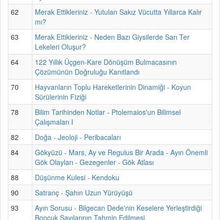
62
Merak Ettikleriniz - Yutulan Sakız Vücutta Yıllarca Kalır
mı?
63
Merak Ettikleriniz - Neden Bazı Giysilerde Sarı Ter
Lekeleri Oluşur?
64
122 Yıllık Üçgen-Kare Dönüşüm Bulmacasının
Çözümünün Doğruluğu Kanıtlandı
70
Hayvanların Toplu Hareketlerinin Dinamiği - Koyun
Sürülerinin Fiziği
78
Bilim Tarihinden Notlar - Ptolemaios'un Bilimsel
Çalışmaları I
82
Doğa - Jeoloji - Peribacaları
84
Gökyüzü - Mars, Ay ve Regulus Bir Arada - Ayın Önemli
Gök Olayları - Gezegenler - Gök Atlası
88
Düşünme Kulesi - Kendoku
90
Satranç - Şahın Uzun Yürüyüşü
93
Ayın Sorusu - Bilgecan Dede'nin Keselere Yerleştirdiği
Boncuk Sayılarının Tahmin Edilmesi