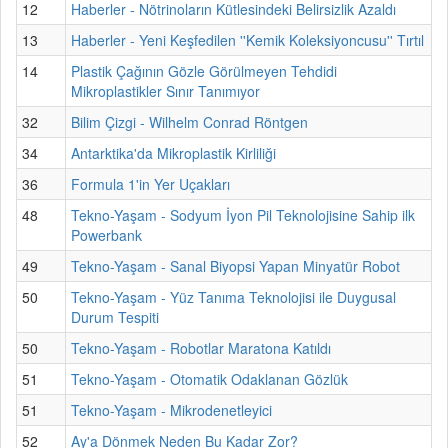
12
Haberler - Nötrinoların Kütlesindeki Belirsizlik Azaldı
13
Haberler - Yeni Keşfedilen ''Kemik Koleksiyoncusu'' Tırtıl
14
Plastik Çağının Gözle Görülmeyen Tehdidi
Mikroplastikler Sınır Tanımıyor
32
Bilim Çizgi - Wilhelm Conrad Röntgen
34
Antarktika'da Mikroplastik Kirliliği
36
Formula 1'in Yer Uçakları
48
Tekno-Yaşam - Sodyum İyon Pil Teknolojisine Sahip ilk
Powerbank
49
Tekno-Yaşam - Sanal Biyopsi Yapan Minyatür Robot
50
Tekno-Yaşam - Yüz Tanıma Teknolojisi ile Duygusal
Durum Tespiti
50
Tekno-Yaşam - Robotlar Maratona Katıldı
51
Tekno-Yaşam - Otomatik Odaklanan Gözlük
51
Tekno-Yaşam - Mikrodenetleyici
52
Ay'a Dönmek Neden Bu Kadar Zor?