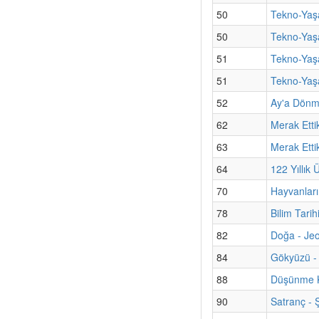
50
Tekno-Yaşa
50
Tekno-Yaşa
51
Tekno-Yaş
51
Tekno-Yaşa
52
Ay'a Dönm
62
Merak Ettik
63
Merak Etti
64
122 Yıllı
70
Hayvanları
78
Bilim Tarih
82
Doğa - Jeol
84
Gökyüzü - 
88
Düşünme K
90
Satranç -