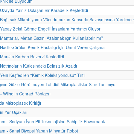
eknik İle Büyüdüm
 Uzayda Yalnız Dolaşan Bir Karadelik Keşfedildi
- Bağırsak Mikrobiyomu Vücudumuzun Kanserle Savaşmasına Yardımcı O
 Yapay Zekâ Görme Engelli İnsanlara Yardımcı Oluyor
Mantarlar, Metan Gazını Azaltmak için Kullanılabilir mi?
 Nadir Görülen Kemik Hastalığı İçin Umut Veren Çalışma
 Mars'ta Karbon Rezervi Keşfedildi
Nötrinoların Kütlesindeki Belirsizlik Azaldı
Yeni Keşfedilen ''Kemik Koleksiyoncusu'' Tırtıl
ğının Gözle Görülmeyen Tehdidi Mikroplastikler Sınır Tanımıyor
i - Wilhelm Conrad Röntgen
da Mikroplastik Kirliliği
in Yer Uçakları
m - Sodyum İyon Pil Teknolojisine Sahip ilk Powerbank
am - Sanal Biyopsi Yapan Minyatür Robot