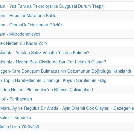
m - Yüz Tanıma Teknolojisi ile Duygusal Durum Tespiti
m - Robotlar Maratona Katıldı
am - Otomatik Odaklanan Gözlük
m - Mikrodenetleyici
ek Neden Bu Kadar Zor?
leriniz - Yutulan Sakız Vücutta Yıllarca Kalır mı?
kleriniz - Neden Bazı Giysilerde Sarı Ter Lekeleri Oluşur?
k Üçgen-Kare Dönüşüm Bulmacasının Çözümünün Doğruluğu Kanıtlandı
n Toplu Hareketlerinin Dinamiği - Koyun Sürülerinin Fiziği
inden Notlar - Ptolemaios'un Bilimsel Çalışmaları I
oji - Peribacaları
Mars, Ay ve Regulus Bir Arada - Ayın Önemli Gök Olayları - Gezegenler
ulesi - Kendoku
 Şahın Uzun Yürüyüşü