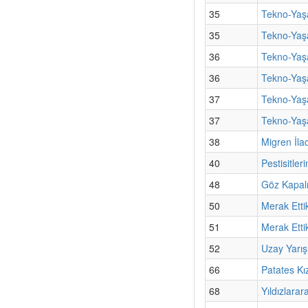
35
Tekno-Yaşa
35
Tekno-Yaş
36
Tekno-Yaşa
36
Tekno-Yaşa
37
Tekno-Yaşa
37
Tekno-Yaş
38
Migren İla
40
Pestisitle
48
Göz Kapalıy
50
Merak Etti
51
Merak Etti
52
Uzay Yarışı
66
Patates Kı
68
Yıldızlara