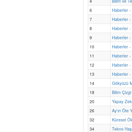
4
Bilim ve T
6
Haberler -
7
Haberler -
8
Haberler - 
9
Haberler -
10
Haberler - 
11
Haberler -
12
Haberler -
13
Haberler -
14
Gökyüzü Me
18
Bilim Çizg
20
Yapay Zek
26
Ay'ın Öte 
32
Küresel Öl
34
Tekno-Yaşa