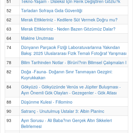
51
Tekno-Yaşam - Disleksi İçin Renk Değiştiren Gözlu?k
52
Tarladan Sofraya Gıda Güvenliği
62
Merak Ettikleriniz - Kedilere Süt Vermek Doğru mu?
63
Merak Ettikleriniz - Neden Bazen Gözümüz Dalar?
64
Makine Unutması
74
Dünyanın Parçacık Fiziği Laboratuvarlarına Yakından
Bakış: 2025 Uluslararası Fizik Temalı Fotoğraf Yarışması
78
Bilim Tarihinden Notlar - Bîrûnî?nin Bilimsel Çalışmaları I
82
Doğa -Fauna- Doğanın Sınır Tanımayan Gezgini:
Kuyrukkakan
84
Gökyüzü - Gökyüzünde Venüs ve Jüpiter Buluşması -
Ayın Önemli Gök Olayları - Gezegenler - Gök Atlası
88
Düşünme Kulesi - Fillomino
90
Satranç - Unutulmuş Ustalar 3: Albin Planinc
93
Ayın Sorusu - Ali Baba?nın Gerçek Altın Sikkeleri
Belirlemesi